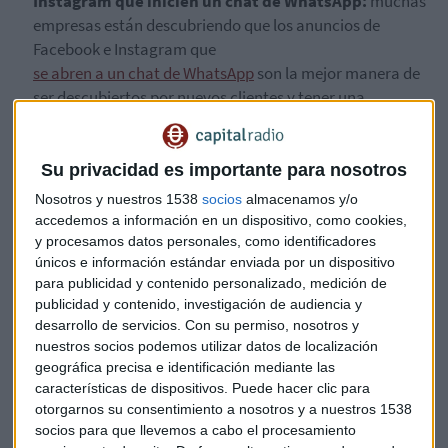
Instagram que inicien un chat de WhatsApp:
muchas
empresas están descubriendo que los anuncios de
Facebook e Instagram que
se abren a un chat de WhatsApp
son la mejor manera de
ser descubiertos por nuevos clientes y tener una
conversación.
Para facilitar la creación de estos
anuncios, a partir de ahora se podrá crear el anuncio
completo directamente desde la aplicación WhatsApp
Su privacidad es importante para nosotros
Business.
Esto hará que sea más rápido para las
Nosotros y nuestros 1538
socios
almacenamos y/o
pequeñas empresas que buscan encontrar nuevos
accedemos a información en un dispositivo, como cookies,
clientes y crecer.
y procesamos datos personales, como identificadores
únicos e información estándar enviada por un dispositivo
Expansión de las herramientas de
para publicidad y contenido personalizado, medición de
publicidad y contenido, investigación de audiencia y
generación de prospectos y adquisición de
desarrollo de servicios.
Con su permiso, nosotros y
clientes
nuestros socios podemos utilizar datos de localización
geográfica precisa e identificación mediante las
Las herramientas de generación de prospectos pueden
características de dispositivos. Puede hacer clic para
ayudar a las pequeñas y medianas empresas a aumentar su
otorgarnos su consentimiento a nosotros y a nuestros 1538
base de clientes al encontrar nuevos clientes e iniciar y
socios para que llevemos a cabo el procesamiento