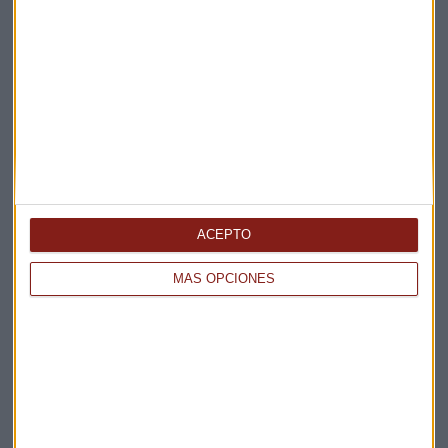
Elige los boletines a los que suscribirte
*
Apertura
La Magia de la Publicidad
Claves ESG
Acepto la
política de privacidad
. *
ACEPTO
¡Suscribirme!
MÁS OPCIONES
EN DIRECTO
@CAPITALRADIOB