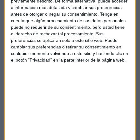
fomentar relaciones con ellos.
previamente descrito. De forma alternativa, puede acceder
a información más detallada y cambiar sus preferencias
antes de otorgar o negar su consentimiento.
Tenga en
Para mejorar la gestión integral de la generación de
cuenta que algún procesamiento de sus datos personales
prospectos en nuestra plataforma, estamos lanzando:
puede no requerir de su consentimiento, pero usted tiene
el derecho de rechazar tal procesamiento. Sus
Filtrado de clientes potenciales con formularios
preferencias se aplicarán solo a este sitio web. Puede
instantáneos: las
empresas pronto podrán buscar
cambiar sus preferencias o retirar su consentimiento en
clientes potenciales más prometedores con el filtrado de
cualquier momento volviendo a este sitio y haciendo clic en
clientes potenciales en los formularios instantáneos de
el botón "Privacidad" en la parte inferior de la página web.
anuncios de clientes potenciales.
Las respuestas a una
pregunta de opción múltiple se pueden usar para filtrar
clientes potenciales que pueden no ser tan buenos para
ellos.
Flexibilidad creativa
: estamos probando un formulario
instantáneo más flexible y personalizable, que permite a
las empresas agregar imágenes y contenido en el
formulario.
De esta forma, pueden compartir más
información visual sobre su negocio y fomentar el interés
de las personas.