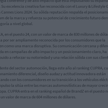
egia coherente y de alto impacto que está impulsando su expans
. Su excelencia creativa fue reconocida con el Luxury & Lifestyle
n Cannes Lions 2024. Su sólida reputación respalda el posicionam
m de la marca y refuerza su potencial de crecimiento futuro den
goría a nivel global.
, en el puesto 24, con un valor de marca de 830 millones de dóla
a por ser ampliamente reconocida por los consumidores que la
en como una marca disruptiva. Su comunicación cercana y difere
a en campañas de alto impacto y un posicionamiento claro, ha
buido a reforzar su notoriedad y una relación sólida con sus clien
ente del sector automoción, llega este año al ranking CUPRA, c
onamiento diferencial, diseño audaz y actitud innovadora están
ando con los consumidores en su transición a los vehículos eléct
mpulso la sitúa entre las marcas automovilísticas de mayor crec
opa. CUPRA entra en el ranking español de BrandZ en el puesto
 un valor de marca de 604 millones de dólares.