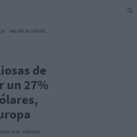
OS
VALENCIA CAPITAL
iosas de
r un 27%
ólares,
Europa
olas más valiosas.