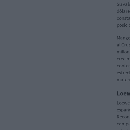
Su val
dólare
consta
posici
Mango,
al Gru
millon
crecim
contem
estrec
mater
Loew
Loewe 
españo
Recono
campañ