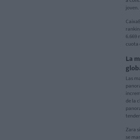
joven.
CaixaB
rankin
6.669 
cuota 
La m
glob
Las ma
panora
increm
de la c
panor
tenden
Zara s
se man