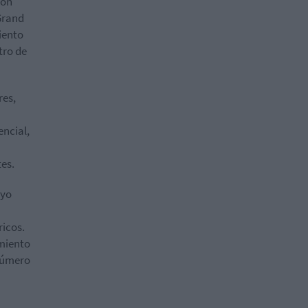
ión
 Grand
iento
tro de
res,
ncial,
tes.
uyo
ricos.
imiento
 número