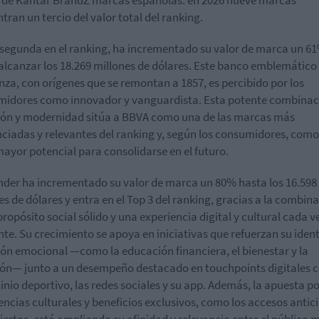
tran un tercio del valor total del ranking.
segunda en el ranking, ha incrementado su valor de marca un 6
alcanzar los 18.269 millones de dólares. Este banco emblemático 
nza, con orígenes que se remontan a 1857, es percibido por los
idores como innovador y vanguardista. Esta potente combinac
ión y modernidad sitúa a BBVA como una de las marcas más
nciadas y relevantes del ranking y, según los consumidores, como
mayor potencial para consolidarse en el futuro.
der ha incrementado su valor de marca un 80% hasta los 16.598
es de dólares y entra en el Top 3 del ranking, gracias a la combin
propósito social sólido y una experiencia digital y cultural cada 
nte. Su crecimiento se apoya en iniciativas que refuerzan su iden
ón emocional —como la educación financiera, el bienestar y la
ión— junto a un desempeño destacado en touchpoints digitales 
inio deportivo, las redes sociales y su app. Además, la apuesta p
encias culturales y beneficios exclusivos, como los accesos anti
iertos, está ampliando su afinidad y relevancia entre el público 