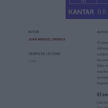
AUTOR
26/03/2
JUAN MANUEL URRACA
El val
último
TIEMPO DE LECTURA
conjun
las ma
7 min
líder m
market
europe
impuls
El s
Las ma
Top 30