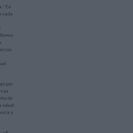
: “En
en cada
s
ltimos
s
marcas
vel
ran por
rcas
nto de
a salud
ancia y