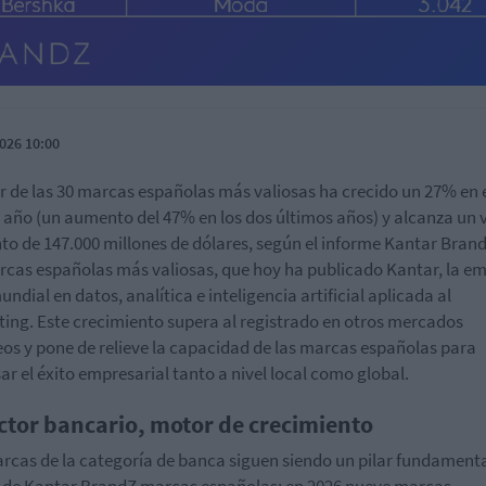
026 10:00
or de las 30 marcas españolas más valiosas ha crecido un 27% en 
 año (un aumento del 47% en los dos últimos años) y alcanza un 
to de 147.000 millones de dólares, según el informe Kantar Bran
rcas españolas más valiosas, que hoy ha publicado Kantar, la e
undial en datos, analítica e inteligencia artificial aplicada al
ing. Este crecimiento supera al registrado en otros mercados
os y pone de relieve la capacidad de las marcas españolas para
ar el éxito empresarial tanto a nivel local como global.
ector bancario, motor de crecimiento
rcas de la categoría de banca siguen siendo un pilar fundamenta
 de Kantar BrandZ marcas españolas: en 2026 nueve marcas