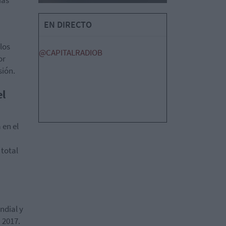
EN DIRECTO
los
@CAPITALRADIOB
or
sión.
el
 en el
 total
ndial y
 2017.