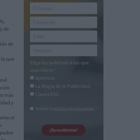
1%,
y de
ión de
 la que
Elige los boletines a los que
suscribirte
*
Apertura
 mil
La Magia de la Publicidad
ación
Claves ESG
vez más
tidad y
Acepto la
política de privacidad
. *
como el
or
¡Suscribirme!
cipados
más