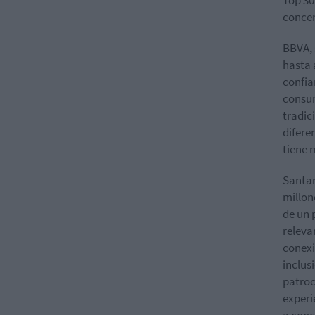
concen
BBVA, 
hasta 
confia
consum
tradic
difere
tiene 
Santan
millon
de un 
releva
conexi
inclus
patroc
experi
a conc