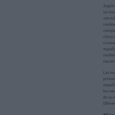
Según 
un mun
vez má
realme
compañ
cinco 
consum
españo
resili
nacion
Las ma
primer
españo
las ne
de su 
Difere