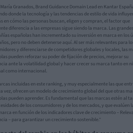
María Granados, Brand Guidance Domain Lead en Kantar España
do donde la tecnología y las tendencias de estilo de vida influy
s en cómo las personas buscan, eligen y compran, el factor que
nte diferencia a las empresas sigue siendo la marca. Las grande
ías españolas han incrementado su inversión en marca en los ú
años, pero no deben detenerse aquí. Al ser más relevantes para lo
idores y diferenciarse de competidores globales y locales, las 
las pueden reforzar su poder de fijación de precios, mejorar su
encia ante la volatilidad global y hacer crecer su marca tanto en ni
al como internacional.
rcas incluidas en este ranking, y muy especialmente las que ent
a vez, ofrecen un modelo de crecimiento global del que otras ma
las pueden aprender. Es fundamental que las marcas estén al ta
cesidades de los consumidores y de los mercados, y que evalúen l
marca en función de los indicadores clave de crecimiento – Relev
ncia – para garantizar un crecimiento sostenible.”