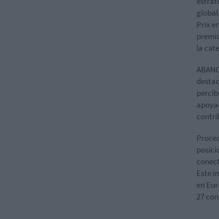
estrat
global
Prix e
premiu
la cate
ABANCA
destac
percib
apoyad
contri
Proced
posici
conect
Este i
en Eur
27 con