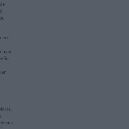
 de
ad
 su
enece
 mayor
iseño
n
s en
lares.
s
ado una