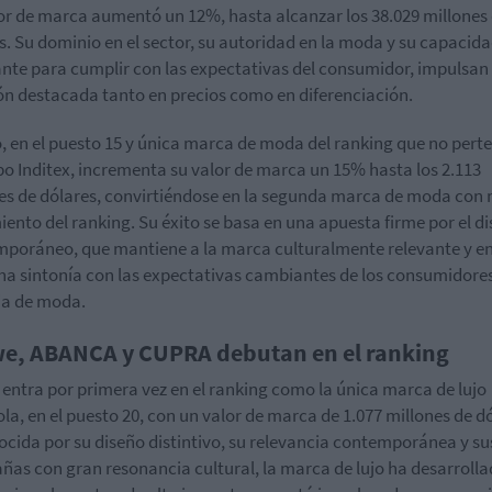
or de marca aumentó un 12%, hasta alcanzar los 38.029 millones
s. Su dominio en el sector, su autoridad en la moda y su capacid
nte para cumplir con las expectativas del consumidor, impulsan
ón destacada tanto en precios como en diferenciación.
 en el puesto 15 y única marca de moda del ranking que no pert
po Inditex, incrementa su valor de marca un 15% hasta los 2.113
es de dólares, convirtiéndose en la segunda marca de moda con
iento del ranking. Su éxito se basa en una apuesta firme por el d
poráneo, que mantiene a la marca culturalmente relevante y e
ha sintonía con las expectativas cambiantes de los consumidore
ia de moda.
e, ABANCA y CUPRA debutan en el ranking
entra por primera vez en el ranking como la única marca de lujo
la, en el puesto 20, con un valor de marca de 1.077 millones de dó
cida por su diseño distintivo, su relevancia contemporánea y su
as con gran resonancia cultural, la marca de lujo ha desarroll