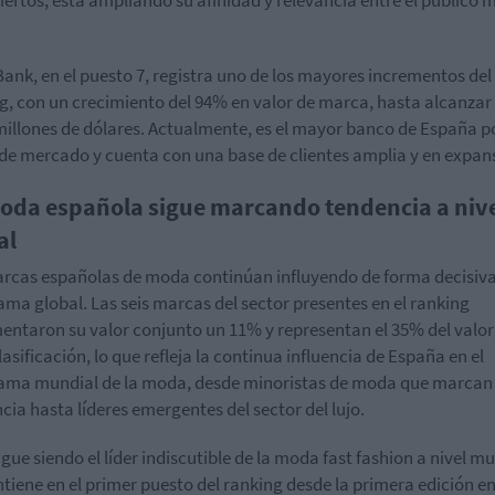
ank, en el puesto 7, registra uno de los mayores incrementos del
g, con un crecimiento del 94% en valor de marca, hasta alcanzar 
millones de dólares. Actualmente, es el mayor banco de España p
de mercado y cuenta con una base de clientes amplia y en expan
oda española sigue marcando tendencia a niv
al
rcas españolas de moda continúan influyendo de forma decisiva
ma global. Las seis marcas del sector presentes en el ranking
entaron su valor conjunto un 11% y representan el 35% del valor
lasificación, lo que refleja la continua influencia de España en el
ama mundial de la moda, desde minoristas de moda que marcan
cia hasta líderes emergentes del sector del lujo.
igue siendo el líder indiscutible de la moda fast fashion a nivel mu
tiene en el primer puesto del ranking desde la primera edición en