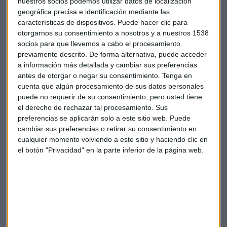
Actualmente, el 79,6% de los profesionales de la consultoría
nuestros socios podemos utilizar datos de localización
geográfica precisa e identificación mediante las
teletrabaja, y el 62% lo hace entre 3 y 5 días a la semana.
características de dispositivos. Puede hacer clic para
Asimismo, la mayoría de los profesionales pueden acceder a
otorgarnos su consentimiento a nosotros y a nuestros 1538
horarios especiales para padres y madres; y 9 de cada 10
socios para que llevemos a cabo el procesamiento
puede disfrutar de permisos retribuidos más allá del
previamente descrito. De forma alternativa, puede acceder
convenio.
a información más detallada y cambiar sus preferencias
antes de otorgar o negar su consentimiento.
Tenga en
Otro tipo de medidas de bienestar extendidas son los
cuenta que algún procesamiento de sus datos personales
seguros médicos, disponibles para para el 84% de los
puede no requerir de su consentimiento, pero usted tiene
el derecho de rechazar tal procesamiento. Sus
profesionales, fisioterapeuta en la empresa (54%), seguro
preferencias se aplicarán solo a este sitio web. Puede
médico familiar (69,7%) o tiques restaurante (57%), entre
cambiar sus preferencias o retirar su consentimiento en
otras muchas categorías. “Hoy en día, la consultoría es
cualquier momento volviendo a este sitio y haciendo clic en
sinónimo de políticas innovadoras de bienestar,
el botón "Privacidad" en la parte inferior de la página web.
conciliación y flexibilidad”, ha afirmado Paula Rodrigo,
presidenta de la Comisión de Talento de la AEC.
Por estudios, el 65% de los profesionales de la consultoría
son titulados universitarios, la mayoría en áreas STEM
(ciencia, tecnología, ingeniería y matemáticas), mientras