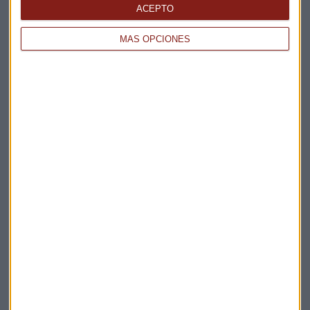
La Magia de la Publicidad
ACEPTO
Claves ESG
MÁS OPCIONES
Acepto la
política de privacidad
. *
¡Suscribirme!
EN DIRECTO
@CAPITALRADIOB