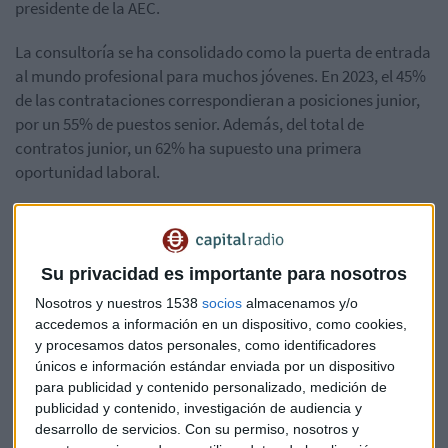
presidente de la AEC.
La consultoría se ha consolidado como la puerta de entrada
al mundo profesional para muchos jóvenes. En 2023, el 45%
de las contrataciones correspondieran a posiciones junior,
por un 55% de puestos senior. Además, del total de
contratos junior, un 62% ha supuesto una primera
oportunidad laboral.
La inversión en formación volvió a crecer en 2023, siendo un
elemento clave para mantener a la consultoría a la
vanguardia de las tecnologías más disruptivas. Las
Su privacidad es importante para nosotros
empresas invirtieron 480 euros de media por empleado
Nosotros y nuestros 1538
socios
almacenamos y/o
frente a los 448 euros de 2022, lo que es casi tres veces la
accedemos a información en un dispositivo, como cookies,
media española.
y procesamos datos personales, como identificadores
únicos e información estándar enviada por un dispositivo
En el marco del I Foro de Talento de la AEC también se ha
para publicidad y contenido personalizado, medición de
puesto de manifiesto el compromiso del sector a la hora de
publicidad y contenido, investigación de audiencia y
liderar medidas de conciliación, bienestar y diversidad.
desarrollo de servicios.
Con su permiso, nosotros y