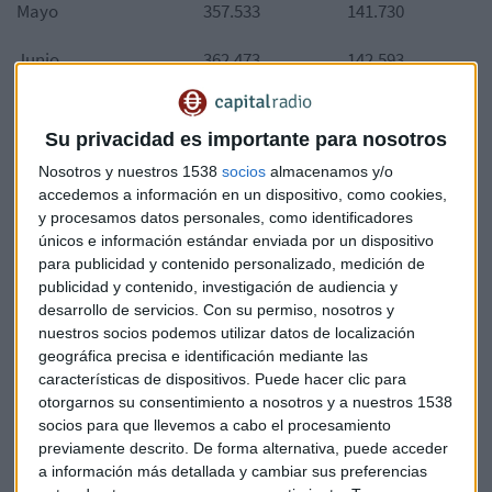
Mayo
357.533
141.730
Junio
362.473
142.593
Analizados por separado, se observa que:
Su privacidad es importante para nosotros
El País, líder en términos absolutos, crece de forma
Nosotros y nuestros 1538
socios
almacenamos y/o
sostenida mes a mes un 1,38%, totalizando en el primer
accedemos a información en un dispositivo, como cookies,
semestre un 7,08% más de suscriptores digitales.
y procesamos datos personales, como identificadores
La Vanguardia, segundo medio controlado, crece
únicos e información estándar enviada por un dispositivo
igualmente un promedio del 1%, porcentaje que se
para publicidad y contenido personalizado, medición de
publicidad y contenido, investigación de audiencia y
triplicó en abril (2,97% más de suscriptores que el mes
desarrollo de servicios.
Con su permiso, nosotros y
anterior) y alcanzando un 5,51% de crecimiento frente a
nuestros socios podemos utilizar datos de localización
enero de 2024.
geográfica precisa e identificación mediante las
Eldiario.es, el tercero, experimenta el mayor crecimiento,
características de dispositivos. Puede hacer clic para
registrando un 15,54% más de suscriptores digitales en
otorgarnos su consentimiento a nosotros y a nuestros 1538
junio de los que tenía al comienzo del año. En su caso el
socios para que llevemos a cabo el procesamiento
previamente descrito. De forma alternativa, puede acceder
mes de marzo fue el de mayor crecimiento con un 7,16%,
a información más detallada y cambiar sus preferencias
y supo mantener el crecimiento marcando un salto del