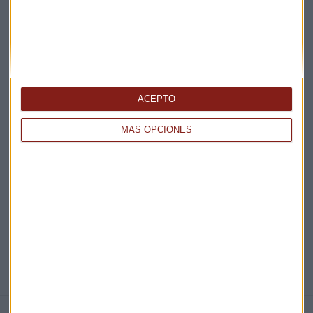
Acepto la
política de privacidad
. *
¡Suscribirme!
ACEPTO
MÁS OPCIONES
EN DIRECTO
@CAPITALRADIOB