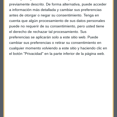
previamente descrito. De forma alternativa, puede acceder
Next Media tendrá lugar toda la jornada del jueves 16 de
a información más detallada y cambiar sus preferencias
noviembre y la mañana del 17 de noviembre. El espacio
antes de otorgar o negar su consentimiento.
Tenga en
elegido es espectacular: el Hipódromo de la Zarzuela, en
cuenta que algún procesamiento de sus datos personales
Madrid.
puede no requerir de su consentimiento, pero usted tiene
el derecho de rechazar tal procesamiento. Sus
De
esta
manera
y
con
el
objetivo
de
acoger
a
un
numeroso
preferencias se aplicarán solo a este sitio web. Puede
público
asistente,
las
tarifas
de
participación
son asequibles
cambiar sus preferencias o retirar su consentimiento en
cualquier momento volviendo a este sitio y haciendo clic en
y ajustadas: creemos que el éxito de asistencia enriquece el
el botón "Privacidad" en la parte inferior de la página web.
contenido y la razón de ser del propio seminario.
Comité de
programa:
Ricardo Cuéllar | Insights + Analytics. YouGov Miguel Ángel
Fontán | AIMC
Raúl Domingo | Know
Media
José Manuel Sierra | Boreal
Media