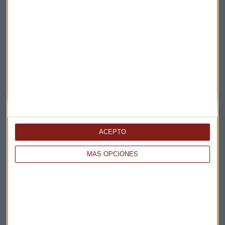
Elige los boletines a los que suscribirte
*
Apertura
La Magia de la Publicidad
Claves ESG
Acepto la
política de privacidad
. *
ACEPTO
¡Suscribirme!
MÁS OPCIONES
EN DIRECTO
@CAPITALRADIOB