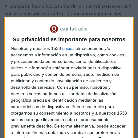
Al comparar las convocatorias del primer trimestre de 2024
con las realizadas durante el último año mejora en dos
criterios y empeora en los otros dos. La valoración de la
oferta económica más baja por encima de las propuestas
creativas y técnicas pasa del 63,3% de los concursos en 2023
Su privacidad es importante para nosotros
al 51,3% en el primer trimestre de 2024. Un 45,1% de los
Nosotros y nuestros 1538
socios
almacenamos y/o
concursos de 2022 establecía un plazo de presentación de
accedemos a información en un dispositivo, como cookies,
propuestas inferior a tres semanas, y sube hasta el 51,8%
y procesamos datos personales, como identificadores
del total en 2024. La exigencia de una alta facturación para
únicos e información estándar enviada por un dispositivo
participar aumenta del 84,1% de los concursos del pasado
para publicidad y contenido personalizado, medición de
año al 87,9% en este primer trimestre, el porcentaje más
publicidad y contenido, investigación de audiencia y
alto desde que se realiza el Observatorio. Y se mantiene en
desarrollo de servicios.
Con su permiso, nosotros y
nuestros socios podemos utilizar datos de localización
un 95,1% del total de los concursos los que exclusivamente
geográfica precisa e identificación mediante las
admiten la presentación de las propuestas por la vía
características de dispositivos. Puede hacer clic para
electrónica.
otorgarnos su consentimiento a nosotros y a nuestros 1538
socios para que llevemos a cabo el procesamiento
Todas las administraciones incumplen los criterios del
previamente descrito. De forma alternativa, puede acceder
Observatorio en sus convocatorias de concursos
. Como
a información más detallada y cambiar sus preferencias