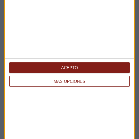
Suscríbete a nuestros boletines
Te enviaremos las noticias más importantes del día
ACEPTO
MÁS OPCIONES