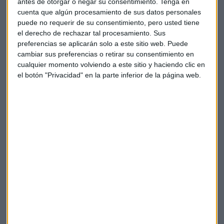
en las anteriores oleadas, se ha establecido un índice de
antes de otorgar o negar su consentimiento.
Tenga en
incumplimiento de los cuatro criterios principales, que va
cuenta que algún procesamiento de sus datos personales
puede no requerir de su consentimiento, pero usted tiene
del 100% en el caso de incumplimiento total, al 0% si se
el derecho de rechazar tal procesamiento. Sus
cumpliesen en todos los concursos. Así, el índice general es
preferencias se aplicarán solo a este sitio web. Puede
del 64,5% de incumplimiento de los criterios en los
cambiar sus preferencias o retirar su consentimiento en
concursos analizados en el primer trimestre de 2024.
cualquier momento volviendo a este sitio y haciendo clic en
el botón "Privacidad" en la parte inferior de la página web.
La que más los incumple en el primer trimestre de 2024 es la
Administración Provincial, con un índice de incumplimiento
del 80%; seguido de las Empresas Públicas, con el 66,9%; la
Administración Central, con un incumplimiento del 62,5%;
los ayuntamientos y la administración Local, con un índice
de incumplimiento del 59,4%; y la Administración
Autonómica, con un 58,3% de incumplimiento de los
criterios del Observatorio en los concursos convocados en
este primer trimestre de 2024.
En comparación con el último trimestre de 2023, la
evolución de las administraciones es positiva en la