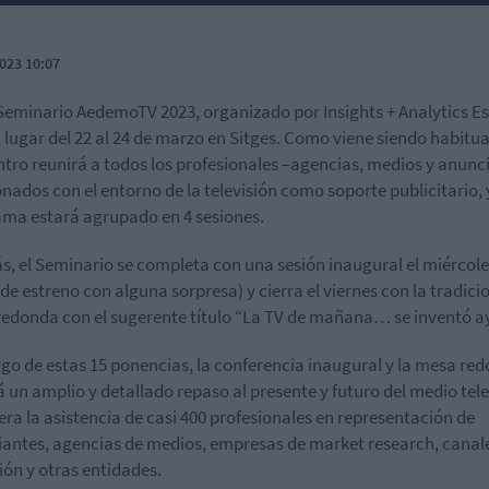
023 10:07
 Seminario AedemoTV 2023, organizado por Insights + Analytics E
 lugar del 22 al 24 de marzo en Sitges. Como viene siendo habitual
tro reunirá a todos los profesionales –agencias, medios y anunc
onados con el entorno de la televisión como soporte publicitario, 
ma estará agrupado en 4 sesiones.
, el Seminario se completa con una sesión inaugural el miércole
de estreno con alguna sorpresa) y cierra el viernes con la tradici
edonda con el sugerente título “La TV de mañana… se inventó ay
argo de estas 15 ponencias, la conferencia inaugural y la mesa re
á un amplio y detallado repaso al presente y futuro del medio tele
era la asistencia de casi 400 profesionales en representación de
antes, agencias de medios, empresas de market research, canal
sión y otras entidades.