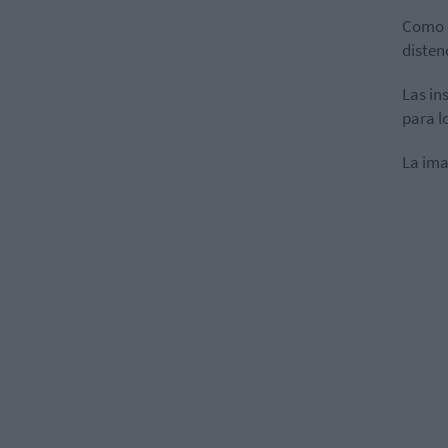
Como e
disten
Las in
para l
La ima