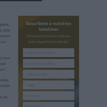
Suscríbete a nuestros
spaña,
boletines
, este
iantes-
Te enviaremos las noticias
y su
más importantes del día
s (una
onal
er”.
donda,
visión.
es de