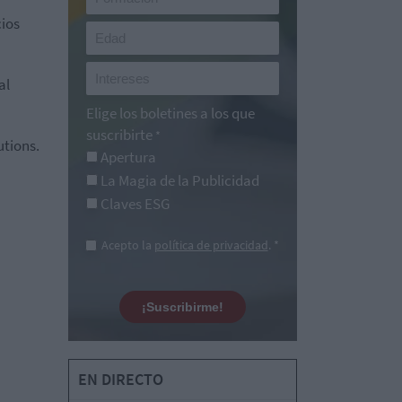
cios
al
Elige los boletines a los que
suscribirte
*
utions.
Apertura
La Magia de la Publicidad
Claves ESG
Acepto la
política de privacidad
. *
¡Suscribirme!
EN DIRECTO