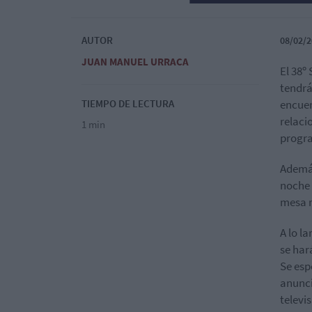
AUTOR
08/02/2
JUAN MANUEL URRACA
El 38º
tendrá
TIEMPO DE LECTURA
encuen
relaci
1 min
progra
Además
noche 
mesa r
A lo l
se har
Se esp
anunci
televi