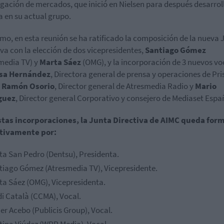
igación de mercados, que inició en Nielsen para después desarrol
a en su actual grupo.
mo, en esta reunión se ha ratificado la composición de la nueva 
iva con la elección de dos vicepresidentes,
Santiago Gómez
media TV) y
Marta Sáez
(OMG), y la incorporación de 3 nuevos vo
sa Hernández
, Directora general de prensa y operaciones de Pri
,
Ramón Osorio
, Director general de Atresmedia Radio y
Mario
guez
, Director general Corporativo y consejero de Mediaset Espa
stas incorporaciones, la Junta Directiva de AIMC queda for
itivamente
por:
ta San Pedro (Dentsu),
Presidenta.
tiago Gómez (Atresmedia TV),
Vicepresidente.
ta Sáez (OMG),
Vicepresidenta.
di Català (CCMA),
Vocal.
er Acebo (Publicis Group),
Vocal.