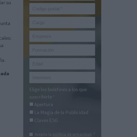
lar su
Junta
cales:
sa
ña.
mada
Elige los boletines a los que
suscribirte
*
Apertura
La Magia de la Publicidad
Claves ESG
Acepto la
política de privacidad
. *