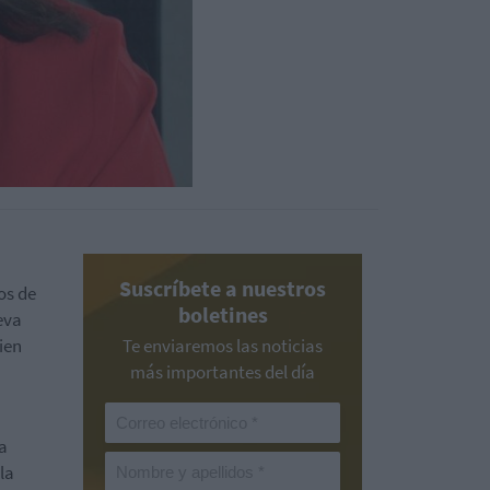
Suscríbete a nuestros
os de
boletines
eva
ien
Te enviaremos las noticias
más importantes del día
a
la