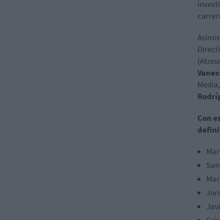
invest
carrer
Asimis
Direct
(Atres
Vanes
Media
Rodrí
Con e
defin
Mar
San
Mar
Jor
Javi