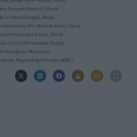
stina Viúdez (WPP Media),
Vocal.
dra Prosperi (Hearst),
Vocal.
o J. Pérez (Google),
Vocal.
i Merchante (IPG MediaBrands),
Vocal.
essa Hernández (Prisa),
Vocal.
ón Osorio (Atresmedia
Radio).
io Rodríguez
(Mediaset).
retario: Miguel Ángel Fontán
(AIMC)