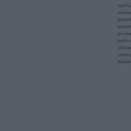
oportu
el anu
period
automá
la cre
partir
utiliz
como 
Advan