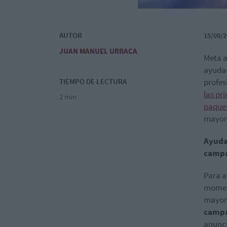
AUTOR
15/09/2
JUAN MANUEL URRACA
Meta a
ayudar
TIEMPO DE LECTURA
profes
las pr
2 min
paque
mayor 
Ayuda
campa
Para a
moment
mayor 
campa
anunci