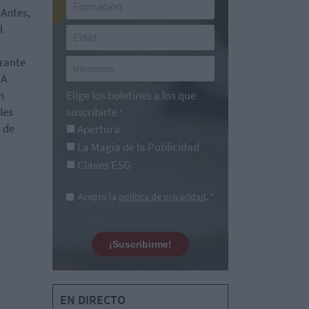
Antes,
l
urante
 A
n
Elige los boletines a los que
les
suscribirte
*
 de
Apertura
La Magia de la Publicidad
Claves ESG
Acepto la
política de privacidad
. *
¡Suscribirme!
EN DIRECTO