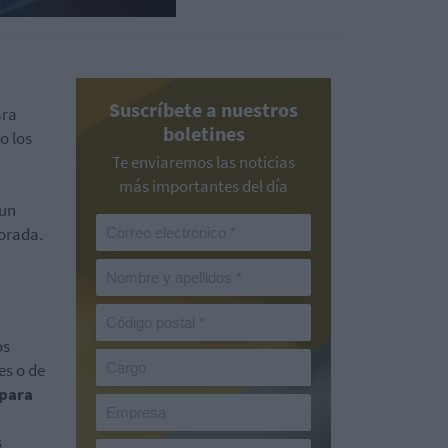
Suscríbete a nuestros
ara
boletines
o los
Te enviaremos las noticias
más importantes del día
 un
orada.
os
es o de
 para
s