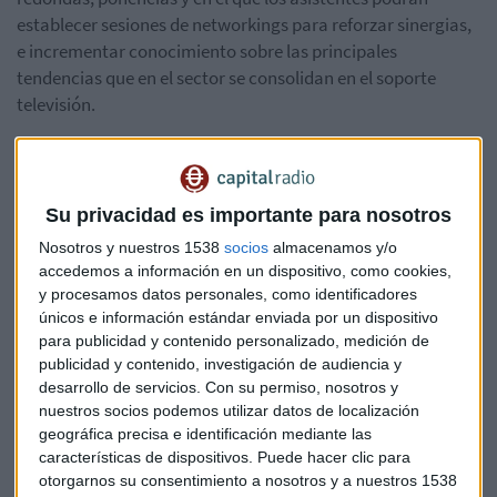
establecer sesiones de networkings para reforzar sinergias,
e incrementar conocimiento sobre las principales
tendencias que en el sector se consolidan en el soporte
televisión.
El patrocinio de Nielsen a aedemotv es estratégico para la
marca al tratarse de un encuentro en el que se dan cita los
principales líderes empresariales del sector. Además,
Su privacidad es importante para nosotros
durante el evento, Nielsen lanzará su proyecto de resolución
Nosotros y nuestros 1538
socios
almacenamos y/o
de identidad Nielsen ID Graph, que revolucionará la
accedemos a información en un dispositivo, como cookies,
medición digital multidispositivo y, por lo tanto,
y procesamos datos personales, como identificadores
enriquecerá la forma en que se analiza la convergencia
únicos e información estándar enviada por un dispositivo
entre la televisión e Internet.
para publicidad y contenido personalizado, medición de
publicidad y contenido, investigación de audiencia y
Nielsen acude a aedemotv en calidad de empresa líder en
desarrollo de servicios.
Con su permiso, nosotros y
nuestros socios podemos utilizar datos de localización
investigación con un equipo que aúna un sólido expertise
geográfica precisa e identificación mediante las
local y un perfil internacional encabezado por Maira
características de dispositivos. Puede hacer clic para
Barcellos, Country Lider de Nielsen para España y Portugal.
otorgarnos su consentimiento a nosotros y a nuestros 1538
Además de para compartir su visión sobre la revolución de