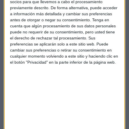
socios para que llevemos a cabo el procesamiento
la medición digital multidispositivo en un ambiente
previamente descrito. De forma alternativa, puede acceder
cookieless, la marca asiste a aedemotv con el objetivo de
a información más detallada y cambiar sus preferencias
intercambiar conceptos, retos y oportunidades acerca de la
antes de otorgar o negar su consentimiento.
Tenga en
cuenta que algún procesamiento de sus datos personales
medición de audiencias en el marco de la televisión
puede no requerir de su consentimiento, pero usted tiene
inteligente, la publicidad y el comportamiento del
el derecho de rechazar tal procesamiento. Sus
consumidor en múltiples pantallas.
preferencias se aplicarán solo a este sitio web. Puede
cambiar sus preferencias o retirar su consentimiento en
Nielsen, que ya en 2021 introdujo en España sus soluciones
cualquier momento volviendo a este sitio y haciendo clic en
propietarias de Cross media, únicas en el mercado, y
el botón "Privacidad" en la parte inferior de la página web.
diseñadas para maximizar el impacto de las campañas de
televisión en el entorno digital, contempla su primera
asistencia al aedemotv como un entorno adecuado para
extender el conocimiento del sector en sus soluciones de
Cross Media Reach, que miden las audiencias deduplicadas
en televisión y digital, TV to Web, ideada para validar el
performance de una campaña de tele en impulsar el tráfico
a la página web que se completa con una innovadora
utilidad;TV to Search que es la solución ideal para optimizar