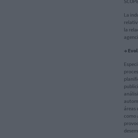
SCOPE
La ind
relativ
la rel
agenci
→ Evol
Especi
proces
planif
public
anális
automa
áreas 
como a
provoc
desemp