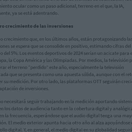
iento ocular como un paso adicional, terreno en el que, la IA,
ente, ya se está adentrando.
ro crecimiento de las inversiones
ero crecimiento que, en los últimos años, están protagonizando la
iones se espera que se consolide en positivo, estimando cifras del
o del 5%. Los eventos deportivos de 2024 serían un acicate para el
pa, la Copa América y las Olimpiadas. Por medios, la televisión 
rar el terreno “perdido” este año, especialmente la televisión
ada que se presenta como una apuesta sólida, aunque con el ret
er su medición. Por otro lado, las plataformas OTT seguirán crec
captación de inversiones.
io necesitará seguir trabajando en la medición aportando siste
n los datos de audiencia tanto en la cobertura digital y analógic
n la frecuencia, esperándose que el audio digital tenga una may
ión. El medio exterior apunta hacia otro año al alza apoyándose 
llo digital. Y, en general, el medio digital en su globalidad seguir