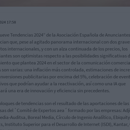
024 17:58
ueve Tendencias 2024” de la Asociación Española de Anunciantes
cian que, pese al agitado panorama internacional con dos grave
ctos internacionales, y con un alza continuada de los precios, los
antes son optimistas respecto a las posibilidades significativas 
iento que plantea 2024 en el sector de la comunicación comercia
 son varias: una inflación más controlada, estimaciones de inc
 inversiones publicitarias por encima del 5%, celebración de even
ivos que podrían ayudar a la reactivación, así como una IA que
ará una era de innovación y eficiencia sin precedentes.
bloques de tendencias son el resultado de las aportaciones de las
as del `Comité de Expertos aea´ formado por las empresas: Adj
edia-Auditsa, Boreal Media, Círculo de Ingenio Analítico, Ebiquit
ts, Instituto Superior para el Desarrollo de Internet (ISDI), Kantar