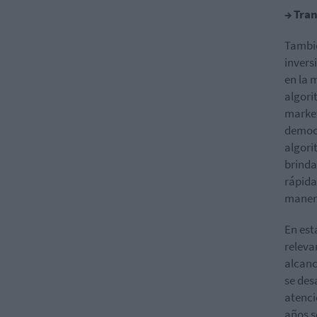
→ Tran
Tambié
invers
en la 
algori
market
democr
algori
brinda
rápida
manera
En est
releva
alcanc
se des
atenció
años s