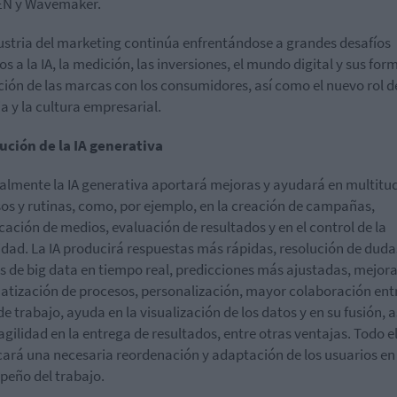
N y Wavemaker.
ustria del marketing continúa enfrentándose a grandes desafíos
os a la IA, la medición, las inversiones, el mundo digital y sus for
ación de las marcas con los consumidores, así como el nuevo rol d
a y la cultura empresarial.
ución de la IA generativa
almente la IA generativa aportará mejoras y ayudará en multitu
os y rutinas, como, por ejemplo, en la creación de campañas,
icación de medios, evaluación de resultados y en el control de la
idad. La IA producirá respuestas más rápidas, resolución de duda
is de big data en tiempo real, predicciones más ajustadas, mejora
tización de procesos, personalización, mayor colaboración ent
de trabajo, ayuda en la visualización de los datos y en su fusión, a
gilidad en la entrega de resultados, entre otras ventajas. Todo e
ará una necesaria reordenación y adaptación de los usuarios en 
eño del trabajo.