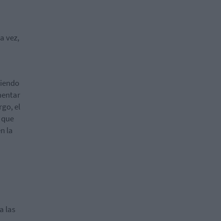
a vez,
giendo
mentar
go, el
 que
n la
a las