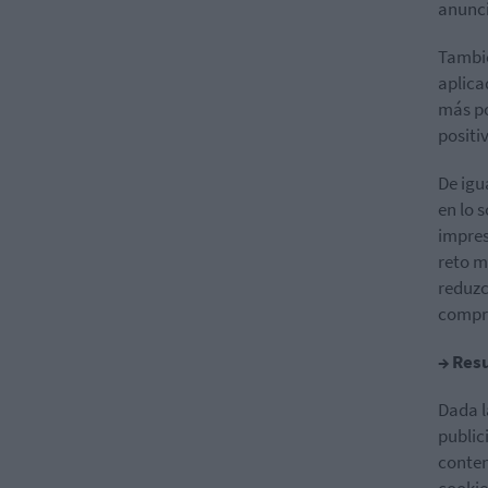
anunci
Tambié
aplica
más po
positi
De igu
en lo 
impres
reto m
reduzc
compra
→ Res
Dada l
public
conten
cookie