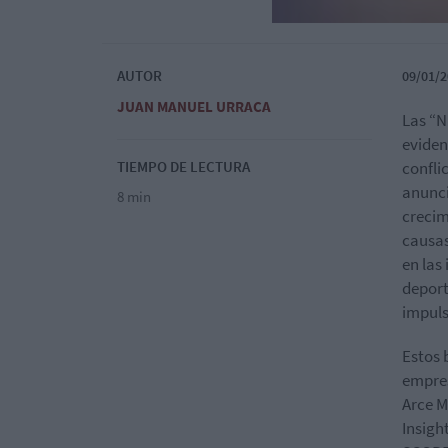
AUTOR
09/01/2
JUAN MANUEL URRACA
Las “N
eviden
TIEMPO DE LECTURA
confli
anunci
8 min
crecim
causas
en las
deport
impuls
Estos 
empres
Arce M
Insigh