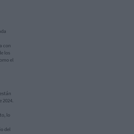
nda
ta con
de los
como el
 están
e 2024.
o, lo
o del