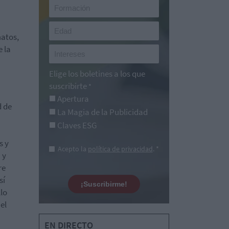
matos,
e la
Elige los boletines a los que
suscribirte
*
Apertura
d de
La Magia de la Publicidad
Claves ESG
s y
Acepto la
política de privacidad
. *
 y
re
sí
¡Suscribirme!
llo
el
EN DIRECTO