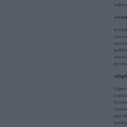
subien
→ Con
A medi
con su
suscri
public
anunci
produc
→Digit
Especi
captan
El ret
moment
que of
landin