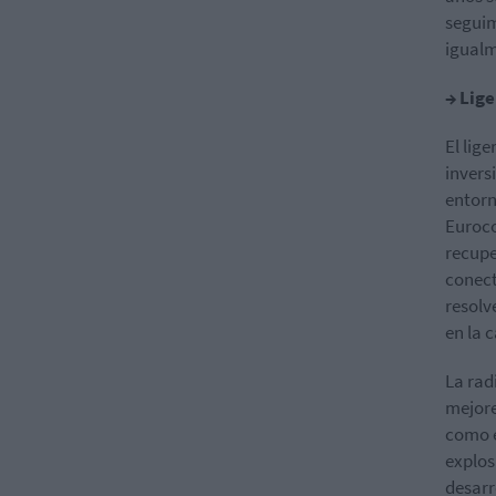
seguim
igualm
→ Lige
El lig
invers
entorn
Euroco
recupe
conect
resolv
en la 
La rad
mejore
como e
explos
desarro