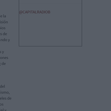
@CAPITALRADIOB
e la
isión
pios
s de
ando y
s y
iones
g de
del
mismo,
eles de
mos
al y