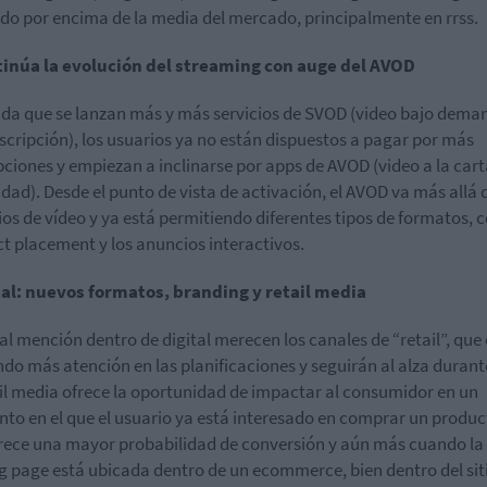
do por encima de la media del mercado, principalmente en rrss.
tinúa la evolución del streaming con auge del AVOD
da que se lanzan más y más servicios de SVOD (video bajo dema
scripción), los usuarios ya no están dispuestos a pagar por más
pciones y empiezan a inclinarse por apps de AVOD (video a la car
idad). Desde el punto de vista de activación, el AVOD va más allá 
os de vídeo y ya está permitiendo diferentes tipos de formatos, 
t placement y los anuncios interactivos.
al: nuevos formatos, branding y retail media
al mención dentro de digital merecen los canales de “retail”, que
do más atención en las planificaciones y seguirán al alza durant
ail media ofrece la oportunidad de impactar al consumidor en un
o en el que el usuario ya está interesado en comprar un product
rece una mayor probabilidad de conversión y aún más cuando la
g page está ubicada dentro de un ecommerce, bien dentro del siti