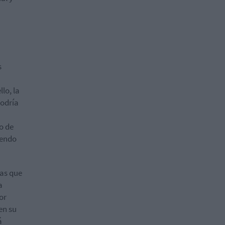
s
lo, la
podría
o de
iendo
mas que
a
or
en su
á