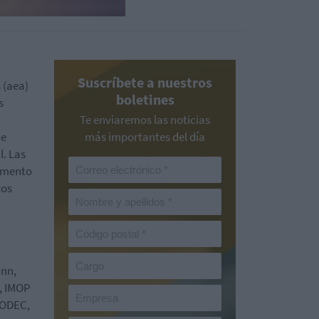
Suscríbete a nuestros
 (aea)
boletines
s
Te enviaremos las noticias
de
más importantes del día
l. Las
remento
tos
inn,
y, IMOP
, ODEC,