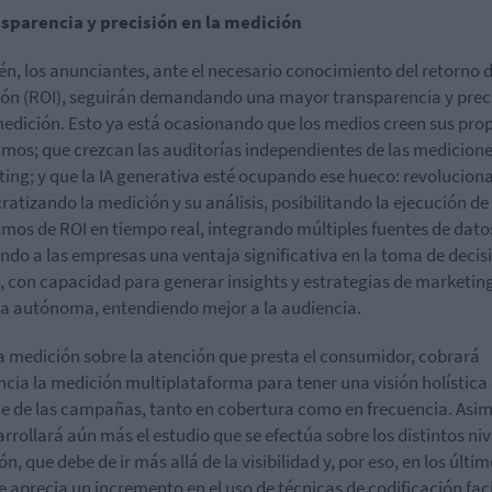
sparencia y precisión en la medición
n, los anunciantes, ante el necesario conocimiento del retorno d
ión (ROI), seguirán demandando una mayor transparencia y prec
medición. Esto ya está ocasionando que los medios creen sus pro
tmos; que crezcan las auditorías independientes de las medicione
ing; y que la IA generativa esté ocupando ese hueco: revolucion
atizando la medición y su análisis, posibilitando la ejecución de
tmos de ROI en tiempo real, integrando múltiples fuentes de dato
ndo a las empresas una ventaja significativa en la toma de decis
, con capacidad para generar insights y estrategias de marketin
 autónoma, entendiendo mejor a la audiencia.
a medición sobre la atención que presta el consumidor, cobrará
ncia la medición multiplataforma para tener una visión holística 
e de las campañas, tanto en cobertura como en frecuencia. Asi
arrollará aún más el estudio que se efectúa sobre los distintos niv
n, que debe de ir más allá de la visibilidad y, por eso, en los últi
e aprecia un incremento en el uso de técnicas de codificación faci