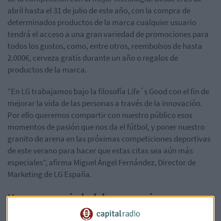
abril hasta el 31 de julio de este año, con la compra de
determinados productos de la marca cualquier usuario
tendrá el acceso a una gran variedad de promociones para
todos los gustos, como, entre otros, reembolsos de hasta
2.000€, cerveza gratis durante un año o regalos de
productos de la marca.
“En LG trabajamos bajo la filosofía Life´s Good con el fin de
mejorar la vida de las personas a través de la innovación.
Por ello queremos compartir con nuestro público esos
momentos de pasión que nos da el fútbol, y poner nuestro
granito de arena en las próximas competiciones deportivas
de este verano para hacer que estas citas sea aún más
especiales”, afirma Miguel Ángel Fernández, Director de
Marketing de LG España.
Una gran variedad de promociones para
disfrutar del deporte con la mayor calidad