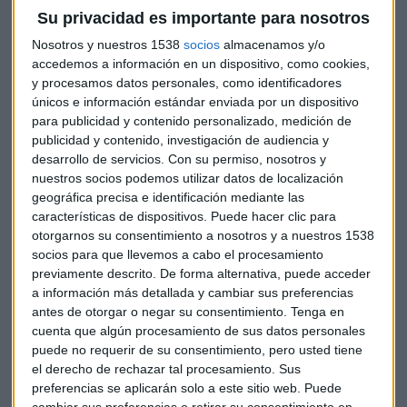
Esta nueva campaña no dejará indiferente a nadie, ya que
Su privacidad es importante para nosotros
ofrece diferentes regalos para cada uno de los productos
Nosotros y nuestros 1538
socios
almacenamos y/o
sujetos a la promoción entre los que se encuentran
accedemos a información en un dispositivo, como cookies,
televisores, barras de sonido, frigoríficos, lavadoras,
y procesamos datos personales, como identificadores
lavavajillas, hornos, y aires acondicionados. Por la compra
únicos e información estándar enviada por un dispositivo
de una TV LG OLED se podrán reembolsar hasta 2.000€, y si
para publicidad y contenido personalizado, medición de
publicidad y contenido, investigación de audiencia y
además la acompañan de una barra de sonido, la cifra
desarrollo de servicios.
Con su permiso, nosotros y
puede ampliarse con hasta 300€ más. Vive la verdadera
nuestros socios podemos utilizar datos de localización
experiencia del fútbol en casa animando los colores de tu
geográfica precisa e identificación mediante las
equipo, que brillarán como nunca en la TV, y disfruta de la
características de dispositivos. Puede hacer clic para
emoción como si estuvieras en el estadio con la perfecta
otorgarnos su consentimiento a nosotros y a nuestros 1538
sincronización entre imagen y sonido que proporcionan las
socios para que llevemos a cabo el procesamiento
barras de sonido LG. Y para aquellos que no conciben ver un
previamente descrito. De forma alternativa, puede acceder
a información más detallada y cambiar sus preferencias
partido de fútbol sin una bebida fresca en la mano, la marca
antes de otorgar o negar su consentimiento.
Tenga en
regala hasta un año de cerveza con la compra de un
cuenta que algún procesamiento de sus datos personales
frigorífico.
puede no requerir de su consentimiento, pero usted tiene
el derecho de rechazar tal procesamiento. Sus
Además, con los equipos de aire acondicionado LG
preferencias se aplicarán solo a este sitio web. Puede
DUALCOOL y LG ARTCOOL Gallery podrás refrescarte con el
cambiar sus preferencias o retirar su consentimiento en