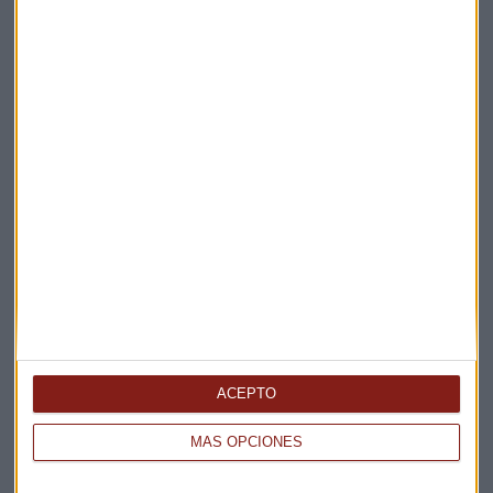
Elige los boletines a los que suscribirte
*
Apertura
La Magia de la Publicidad
Claves ESG
Acepto la
política de privacidad
. *
¡Suscribirme!
EN DIRECTO
@CAPITALRADIOB
ACEPTO
MÁS OPCIONES