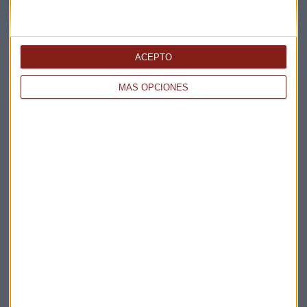
Elige los boletines a los que suscribirte
*
ACEPTO
Apertura
La Magia de la Publicidad
MÁS OPCIONES
Claves ESG
Acepto la
política de privacidad
. *
¡Suscribirme!
EN DIRECTO
@CAPITALRADIOB