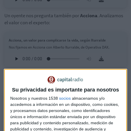
Un oyente nos pregunta también por
Acciona
. Analizamos
el valor con el experto:
Acciona, un valor para complicarse la vida, según Iturralde
Nos fijamos en Acciona con Alberto Iturralde, de Operativa DAX.
Y, ¿qué pasa con Puig? ¿Por qué no sube con más fuerza?
Esto nos ha dicho el experto sobre el valor:
Su privacidad es importante para nosotros
Nosotros y nuestros 1538
socios
almacenamos y/o
Iturralde, sobre Puig: "Eso es lo sospechoso"
accedemos a información en un dispositivo, como cookies,
Nos fijamos en el comportamiento de este valor que ha salido hace
y procesamos datos personales, como identificadores
poco al mercado con Alberto Iturralde.
únicos e información estándar enviada por un dispositivo
para publicidad y contenido personalizado, medición de
publicidad y contenido, investigación de audiencia y