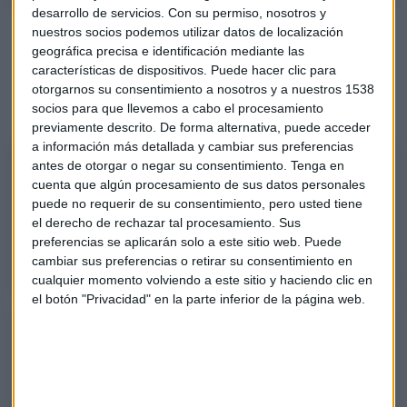
desarrollo de servicios.
Con su permiso, nosotros y
Consultorio completo
nuestros socios podemos utilizar datos de localización
geográfica precisa e identificación mediante las
Miramos también a otros valores como Inditex, Discover
características de dispositivos. Puede hacer clic para
Financial Services, Solaria, Coherent o Nvidia. Escucha el
otorgarnos su consentimiento a nosotros y a nuestros 1538
consultorio completo en el siguiente
podcast
:
socios para que llevemos a cabo el procesamiento
previamente descrito. De forma alternativa, puede acceder
a información más detallada y cambiar sus preferencias
Acciona, un valor para "complicarse la vida"; mejor Iberdrola, según
antes de otorgar o negar su consentimiento.
Tenga en
cuenta que algún procesamiento de sus datos personales
Iturralde
puede no requerir de su consentimiento, pero usted tiene
Primera parte del consultorio de bolsa en Mercado Abierto con Alberto
el derecho de rechazar tal procesamiento. Sus
Iturralde, de Operativa DAX.
preferencias se aplicarán solo a este sitio web. Puede
cambiar sus preferencias o retirar su consentimiento en
cualquier momento volviendo a este sitio y haciendo clic en
el botón "Privacidad" en la parte inferior de la página web.
Consultorio con Alberto Iturralde: ¿Cómo moverse en el mercado?
“No hay que buscar señales, sino entornos”
Segunda parte del consultorio con Alberto Iturralde, responsable de
Operativa DAX.