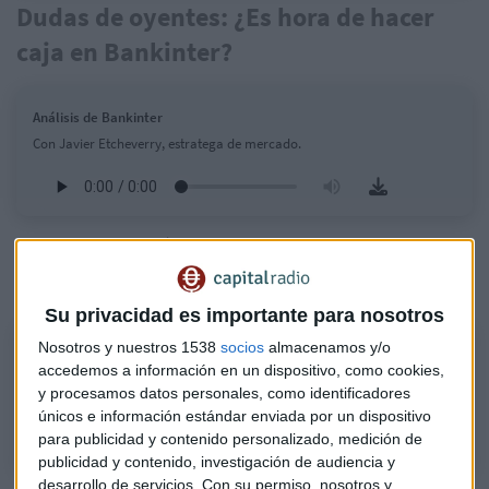
Dudas de oyentes: ¿Es hora de hacer
caja en Bankinter?
Análisis de Bankinter
Con Javier Etcheverry, estratega de mercado.
Escucha aquí el consultorio completo
con Javier Etcheverry:
Su privacidad es importante para nosotros
Nosotros y nuestros 1538
socios
almacenamos y/o
Primera parte del consultorio de bolsa con Javier Etcheverry
accedemos a información en un dispositivo, como cookies,
Analizamos el contexto de mercado y respondemos a dudas de oyentes
y procesamos datos personales, como identificadores
con Javier Etcheverry, estratega de mercados.
únicos e información estándar enviada por un dispositivo
para publicidad y contenido personalizado, medición de
publicidad y contenido, investigación de audiencia y
desarrollo de servicios.
Con su permiso, nosotros y