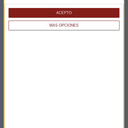
Elige los boletines a los que suscribirte
*
Apertura
ACEPTO
La Magia de la Publicidad
Claves ESG
MÁS OPCIONES
Acepto la
política de privacidad
. *
¡Suscribirme!
EN DIRECTO
@CAPITALRADIOB