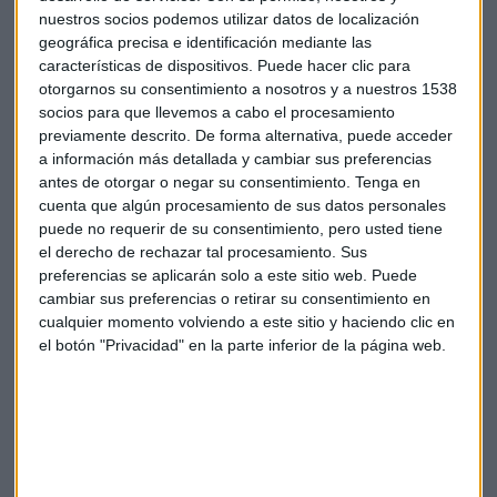
nuestros socios podemos utilizar datos de localización
geográfica precisa e identificación mediante las
características de dispositivos. Puede hacer clic para
otorgarnos su consentimiento a nosotros y a nuestros 1538
socios para que llevemos a cabo el procesamiento
previamente descrito. De forma alternativa, puede acceder
a información más detallada y cambiar sus preferencias
antes de otorgar o negar su consentimiento.
Tenga en
cuenta que algún procesamiento de sus datos personales
puede no requerir de su consentimiento, pero usted tiene
el derecho de rechazar tal procesamiento. Sus
preferencias se aplicarán solo a este sitio web. Puede
cambiar sus preferencias o retirar su consentimiento en
cualquier momento volviendo a este sitio y haciendo clic en
el botón "Privacidad" en la parte inferior de la página web.
Deuda pública en crecimiento
El análisis también pone el foco en la situación fiscal de
Estados Unidos, donde se ha aumentado el techo de deuda
y existen planes para continuar con esta política expansiva.
Esta estrategia genera dudas sobre las consecuencias a