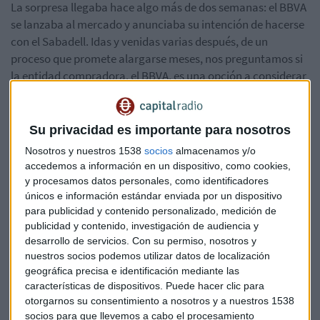
La sorpresa llegaba hace algo más de dos semanas: el BBVA
se lanzaba al mercado y anunciaba su intención de hacerse
con el Sabadell. Idas y venidas varias después, de un
proceso que promete alargarse meses, nos preguntamos si
la entidad compradora, el BBVA, es una opción a considerar
para tener en cartera.
Atención a los tipos del BCE
Su privacidad es importante para nosotros
Marc Ribes, desde Blackbird Broker, explica que
la
Nosotros y nuestros 1538
socios
almacenamos y/o
accedemos a información en un dispositivo, como cookies,
rentabilidad del banco es muy elevada
, "de hecho es
y procesamos datos personales, como identificadores
líder en rentabilidad", pero también es cierto que la
únicos e información estándar enviada por un dispositivo
rentabilidad de los bancos se sujeta a la subida de los tipos
para publicidad y contenido personalizado, medición de
de interés.
publicidad y contenido, investigación de audiencia y
desarrollo de servicios.
Con su permiso, nosotros y
La pregunta es, ¿puede el banco mantener
su ritmo de
nuestros socios podemos utilizar datos de localización
crecimiento en especial con un ROTE
tan elevado? ¿Se
geográfica precisa e identificación mediante las
mantendrá cuando comiencen las bajadas de tipos por
características de dispositivos. Puede hacer clic para
parte del BCE?
otorgarnos su consentimiento a nosotros y a nuestros 1538
socios para que llevemos a cabo el procesamiento