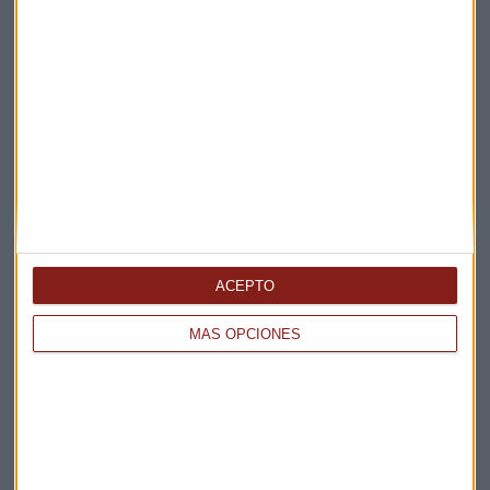
Elige los boletines a los que suscribirte
*
Apertura
La Magia de la Publicidad
Claves ESG
Acepto la
política de privacidad
. *
ACEPTO
¡Suscribirme!
MÁS OPCIONES
EN DIRECTO
@CAPITALRADIOB