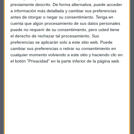
previamente descrito. De forma alternativa, puede acceder
El experto recuerda que los bancos son un sector cíclico y la
a información más detallada y cambiar sus preferencias
parte buena del ciclo está a punto de terminar, ya que se
antes de otorgar o negar su consentimiento.
Tenga en
espera que el BCE baje tipos pronto.
cuenta que algún procesamiento de sus datos personales
puede no requerir de su consentimiento, pero usted tiene
Analizamos el aspecto del BBVA con Alberto Roldán,
el derecho de rechazar tal procesamiento. Sus
profesor de finanzas y economía y consejero de New Growth
preferencias se aplicarán solo a este sitio web. Puede
Capital; Antonio Castelo, especialista en mercados de
cambiar sus preferencias o retirar su consentimiento en
iBroker; José Lizán, gestor de Quadriga y Jorge del Canto,
cualquier momento volviendo a este sitio y haciendo clic en
el botón "Privacidad" en la parte inferior de la página web.
de Caser Asesores Financieros en Canarias.