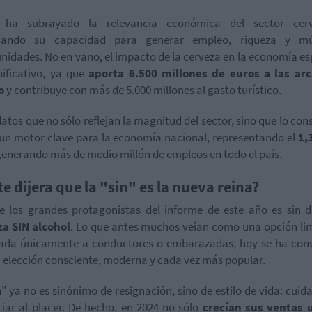
a ha subrayado la relevancia económica del sector cerv
cando su capacidad para generar empleo, riqueza y múl
nidades. No en vano, el impacto de la cerveza en la economía e
nificativo, ya que
aporta 6.500 millones de euros a las arc
o
y contribuye con más de 5.000 millones al gasto turístico.
atos que no sólo reflejan la magnitud del sector, sino que lo con
n motor clave para la economía nacional, representando el
1,
generando más de medio millón de empleos en todo el país.
 te dijera que la "sin" es la nueva reina?
 los grandes protagonistas del informe de este año es sin 
za SIN alcohol
. Lo que antes muchos veían como una opción li
vada únicamente a conductores o embarazadas, hoy se ha conv
 elección consciente, moderna y cada vez más popular.
n" ya no es sinónimo de resignación, sino de estilo de vida: cuida
iar al placer. De hecho, en 2024 no sólo
crecían sus ventas