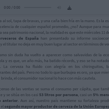
a al sol, tapa de bravas, y una caña bien fría en la mano. Es la 
celencia de cualquier español promedio, ¿no? Aunque para mu
a sea patrimonio nacional, la realidad es que este miércoles 11 de
erveceros de España
han presentado su informe socioeco
 y el titular no deja en muy buen lugar al sector en términos de ve
ismo sin duda ha vuelto a aparecer como salvavidas de la e
la y es que, un año más, ha batido récords, y eso se ha notado
s. La cerveza ha fluido con alegría en los chiringuitos, b
rantes del país. Pero no todo lo que burbujea es oro, ya que mien
a brinda, el consumidor nacional lo hace con más cautela.
censo de las ventas se suma el consumo per cápita, que tam
te y se sitúa en los casi
53 litros por persona
, casi un
5% meno
o anterior
. Aun así, nuestro país mantiene su fortaleza prod
 el
segundo mayor productor de cerveza de la Unión Europe