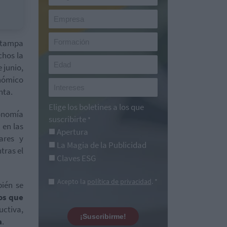
estampa
chos la
 junio,
nómico
nta.
Elige los boletines a los que
conomía
suscribirte
*
 en las
Apertura
ares y
La Magia de la Publicidad
tras el
Claves ESG
Acepto la
política de privacidad
. *
bién se
s que
uctiva,
¡Suscribirme!
a
.