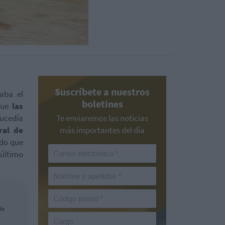
Suscríbete a nuestros
laba el
boletines
 que
las
sucedía
Te enviaremos las noticias
ral de
más importantes del día
ado que
 último
de