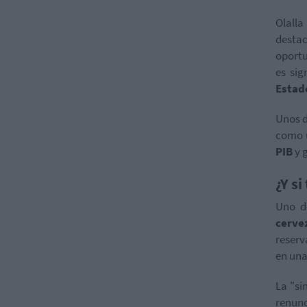
Olall
desta
oportu
es sig
Estad
Unos d
como u
PIB
y 
¿Y si
Uno de
cerve
reser
en una
La "si
renunc