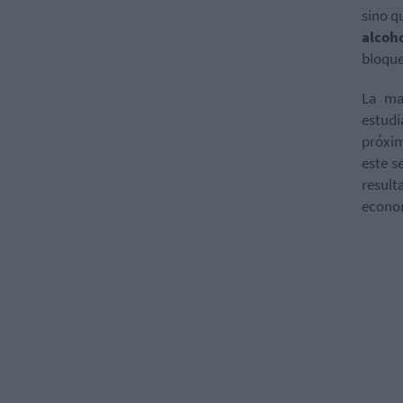
sino q
alcoh
bloque
La ma
estud
próxim
este s
result
econo