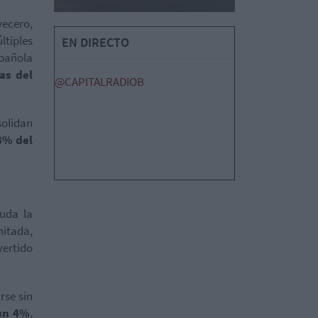
ecero,
tiples
EN DIRECTO
spañola
as del
@CAPITALRADIOB
solidan
3% del
duda la
mitada,
ertido
rse sin
 un 4%
,