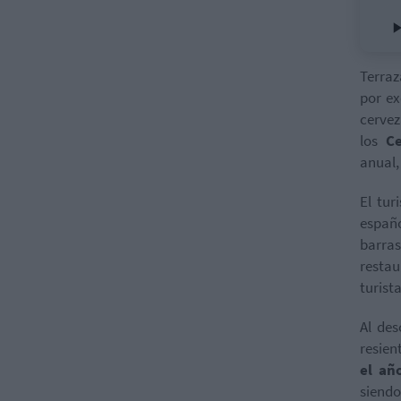
Terraz
por ex
cervez
los
C
anual,
El tur
españo
barra
restau
turist
Al des
resien
el añ
siendo