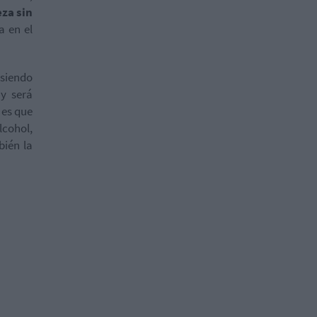
za sin
a en el
siendo
y será
 es que
lcohol,
bién la