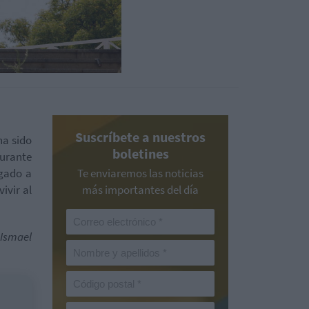
Suscríbete a nuestros
ha sido
boletines
durante
egado a
Te enviaremos las noticias
ivir al
más importantes del día
 Ismael