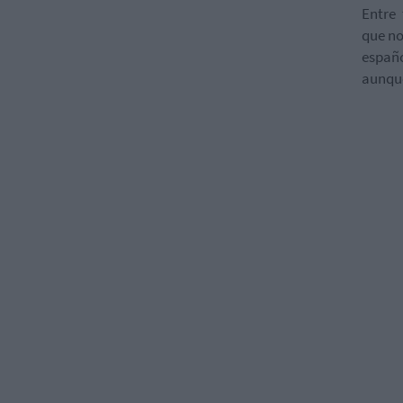
Entre 
que no
españo
aunque