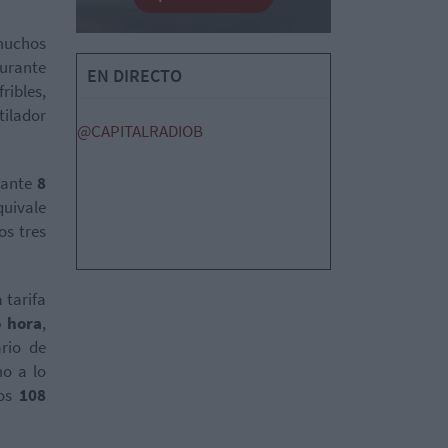
 muchos
durante
EN DIRECTO
ribles,
tilador
@CAPITALRADIOB
rante
8
quivale
os tres
 tarifa
o hora
,
ario de
mo a lo
los
108