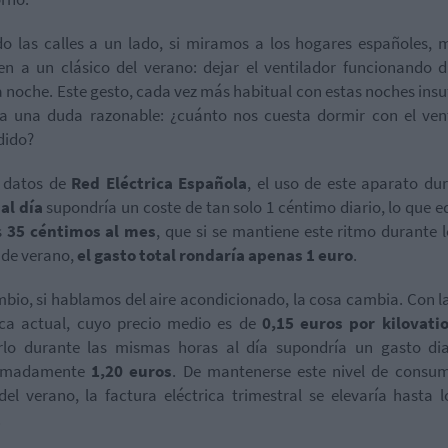
o las calles a un lado, si miramos a los hogares españoles,
en a un clásico del verano: dejar el ventilador funcionando 
a noche. Este gesto, cada vez más habitual con estas noches insuf
a una duda razonable: ¿cuánto nos cuesta dormir con el ven
dido?
 datos de
Red Eléctrica Española
, el uso de este aparato du
al día
supondría un coste de tan solo 1 céntimo diario, lo que e
s
35 céntimos al mes
, que si se mantiene este ritmo durante l
de verano,
el gasto total rondaría apenas 1 euro
.
bio, si hablamos del aire acondicionado, la cosa cambia. Con la
ica actual, cuyo precio medio es de
0,15 euros por kilovati
arlo durante las mismas horas al día supondría un gasto di
imadamente
1,20 euros
. De mantenerse este nivel de consu
del verano, la factura eléctrica trimestral se elevaría hasta 
.