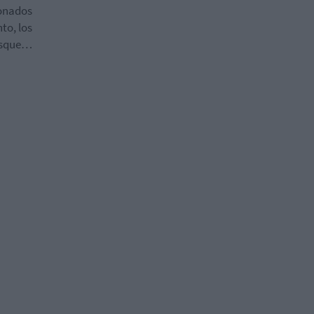
ionados
to, los
resque…