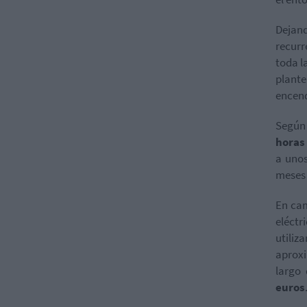
Dejand
recurr
toda l
plante
encen
Según
horas 
a uno
meses 
En cam
eléctr
utiliz
aprox
largo 
euros