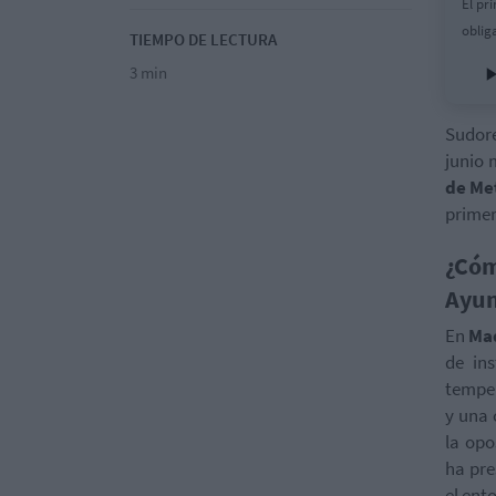
El pr
oblig
TIEMPO DE LECTURA
3 min
Sudore
junio 
de Me
primer
¿Cóm
Ayun
En
Ma
de in
temper
y una 
la opo
ha pre
el ent