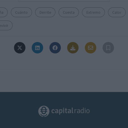
ña
Cuánto
Derrite
Cuesta
Extremo
Calor
vivir