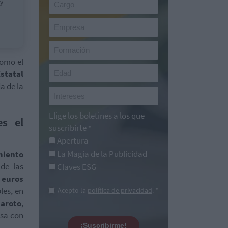
 y
como el
statal
da de la
Elige los boletines a los que
es el
suscribirte
*
Apertura
La Magia de la Publicidad
miento
de las
Claves ESG
 euros
les, en
Acepto la
política de privacidad
. *
aroto
,
osa con
¡Suscribirme!