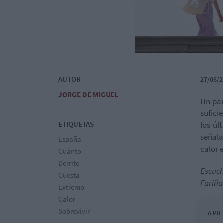
AUTOR
27/06/2
JORGE DE MIGUEL
Un par
sufici
ETIQUETAS
los úl
señala
España
calor 
Cuánto
Derrite
Escuc
Cuesta
Fariña
Extremo
Calor
Sobrevivir
A PIE