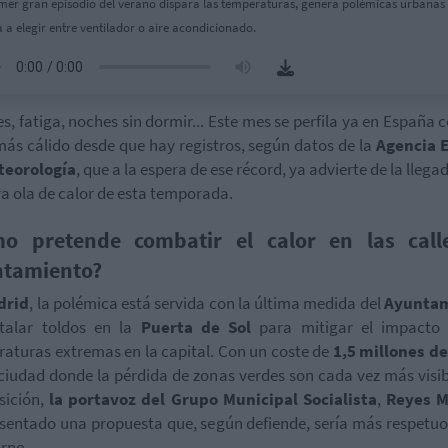
imer gran episodio del verano dispara las temperaturas, genera polémicas urbanas
a a elegir entre ventilador o aire acondicionado.
s, fatiga, noches sin dormir... Este mes se perfila ya en España 
más cálido desde que hay registros, según datos de la
Agencia E
teorología
, que a la espera de ese récord, ya advierte de la llega
a ola de calor de esta temporada.
o pretende combatir el calor en las call
tamiento?
drid
, la polémica está servida con la última medida del
Ayunta
stalar toldos en la
Puerta de Sol
para mitigar el impacto 
aturas extremas en la capital. Con un coste de
1,5 millones de
ciudad donde la pérdida de zonas verdes son cada vez más visib
sición,
la portavoz del Grupo Municipal Socialista
,
Reyes
M
sentado una propuesta que, según defiende, sería más respetu
orno.