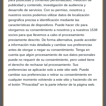
para publicidad y contenido personalizado, medición de
que se anota un 4,6%. Le sigue de lejos Sacyr, con una
publicidad y contenido, investigación de audiencia y
subida del 2,60% y Fluidra, que crece un 2,29%.
desarrollo de servicios.
Con su permiso, nosotros y
nuestros socios podemos utilizar datos de localización
Del lado de las caídas tenemos a
Colonial
, que se deja un
geográfica precisa e identificación mediante las
2,23% y a Merlín Properties que cae un 1,36%. Telefónica
características de dispositivos. Puede hacer clic para
pierde un 1,06%.
otorgarnos su consentimiento a nosotros y a nuestros 1538
socios para que llevemos a cabo el procesamiento
Atentos a IAG
previamente descrito. De forma alternativa, puede acceder
a información más detallada y cambiar sus preferencias
"Lo que está haciendo es
reducir su volatilidad
mientras
antes de otorgar o negar su consentimiento.
Tenga en
se acerca a su zona de resistencia", comenta: "se aprecia
cuenta que algún procesamiento de sus datos personales
con claridad"
puede no requerir de su consentimiento, pero usted tiene
el derecho de rechazar tal procesamiento. Sus
"Esa forma de acercarse a máximos de marzo es muy
preferencias se aplicarán solo a este sitio web. Puede
bonita", destaca Iturralde. "IAG ahora mismo sí tiene
cambiar sus preferencias o retirar su consentimiento en
cualquier momento volviendo a este sitio y haciendo clic en
indicios de poder romper al alza", concreta. "El stop tiene
el botón "Privacidad" en la parte inferior de la página web.
que estar en 1,78", aclara.
Análisis de IAG en el Consultorio