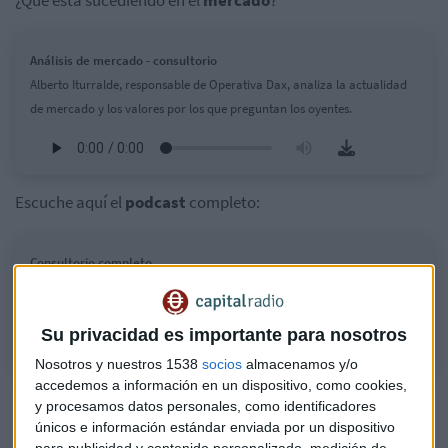
Análisis de mercado - consultorio
Alberto Iturralde, responsable de Operativa Dax, analiza la actualidad
de mercado y los valores por los que preguntan los oyentes.
Escuche aquí el
podcast
completo:
Consultorio completo
Alberto Iturralde, responsable de Operativa Dax, responde a nuestros
oyentes.
Su privacidad es importante para nosotros
Nosotros y nuestros 1538
socios
almacenamos y/o
accedemos a información en un dispositivo, como cookies,
Entre los principales protagonistas del selectivo español,
y procesamos datos personales, como identificadores
este lunes encontramos a
Solaria
encabezando las alzas. y
únicos e información estándar enviada por un dispositivo