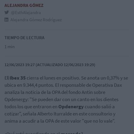
ALEJANDRA GÓMEZ
@EsthAlejandra
Alejandra Gómez Rodríguez
TIEMPO DE LECTURA
1 min
12/06/2023 19:27 (ACTUALIZADO 12/06/2023 19:29)
E
l Ibex 35
cierra el lunes en positivo. Se anota un 0,37% y se
ubica en 9.344,4 puntos. El responsable de Operativa Dax
analiza la noticia de la OPA del fondo Antin sobre
Opdenergy: "Se pueden dar con un canto en los dientes
todos los que entraron en
Opdenergy
cuando salió a
cotizar", señala Alberto Iturralde en este consultorio y
anima a acudir a la OPA de este valor "que no lo vale".
¿Qué está sucediendo en el
mercado
?