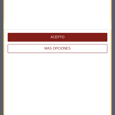
ACEPTO
Elige los boletines a los que suscribirte
*
Apertura
MÁS OPCIONES
La Magia de la Publicidad
Claves ESG
Acepto la
política de privacidad
. *
¡Suscribirme!
EN DIRECTO