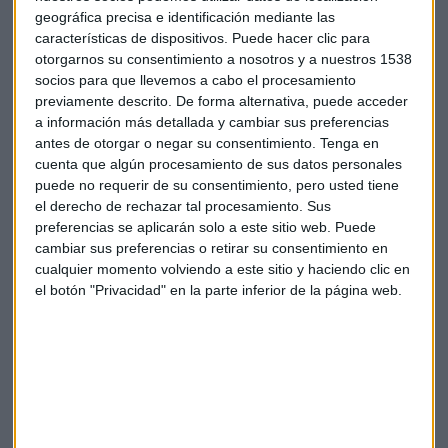
geográfica precisa e identificación mediante las
Aquí en Europa,
Alemania acaba de presentar un
características de dispositivos. Puede hacer clic para
paquete de medidas
para garantizar la sostenibilidad del
otorgarnos su consentimiento a nosotros y a nuestros 1538
sistema de pensiones y asegurar una tasa de reemplazo de
socios para que llevemos a cabo el procesamiento
previamente descrito. De forma alternativa, puede acceder
al menos el 48 % en el futuro, incluyendo la creación de un
a información más detallada y cambiar sus preferencias
fondo.
antes de otorgar o negar su consentimiento.
Tenga en
cuenta que algún procesamiento de sus datos personales
En cuanto a la dotación, se espera que alcance los 200.000
puede no requerir de su consentimiento, pero usted tiene
millones de euros, que invertirá en los mercados y que a
el derecho de rechazar tal procesamiento. Sus
partir de mediados de la próxima década contribuirá a
preferencias se aplicarán solo a este sitio web. Puede
sostener la financiación de las pensiones alemanas.
cambiar sus preferencias o retirar su consentimiento en
cualquier momento volviendo a este sitio y haciendo clic en
En España, se habla mucho como alternativa de la
el botón "Privacidad" en la parte inferior de la página web.
famosa "mochila austríaca"
, un sistema que consiste en
establecer un fondo para cada trabajador asalariado en
función del salario que tiene y que se va acumulando en el
tiempo que está trabajando en esa empresa.
Cuando el trabajador se va de la empresa, se lleva consigo