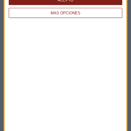
ACEPTO
Claves ESG
MÁS OPCIONES
Acepto la
política de privacidad
. *
¡Suscribirme!
EN DIRECTO
@CAPITALRADIOB