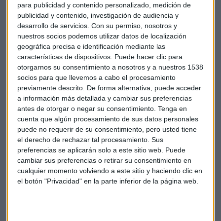
Los dirigentes del
BCE han indicado que la proyección
para publicidad y contenido personalizado, medición de
publicidad y contenido, investigación de audiencia y
para 2024
era crucial para determinar si la inflación,
desarrollo de servicios.
Con su permiso, nosotros y
actualmente por encima del 5%, se dirigía de nuevo al
nuestros socios podemos utilizar datos de localización
objetivo o corría el riesgo de quedarse estancada en un nivel
geográfica precisa e identificación mediante las
más alto durante demasiado tiempo.
características de dispositivos. Puede hacer clic para
otorgarnos su consentimiento a nosotros y a nuestros 1538
"El impulso inflacionista es sencillamente demasiado fuerte
socios para que llevemos a cabo el procesamiento
para que el BCE haga una pausa", afirmó Piet Haines
previamente descrito. De forma alternativa, puede acceder
Christiansen, economista de Danske Bank.
a información más detallada y cambiar sus preferencias
antes de otorgar o negar su consentimiento.
Tenga en
cuenta que algún procesamiento de sus datos personales
La mayoría de los economistas encuestados por Reuters
puede no requerir de su consentimiento, pero usted tiene
entre el 5 y el 7 de septiembre esperaban que el BCE
el derecho de rechazar tal procesamiento. Sus
mantuviera los tipos esta semana, pero con el cambio de
preferencias se aplicarán solo a este sitio web. Puede
actitud, los mercados monetarios asignan ahora un 63% de
cambiar sus preferencias o retirar su consentimiento en
probabilidades a una subida, que se espera que sea la
cualquier momento volviendo a este sitio y haciendo clic en
última de un ciclo que comenzó en julio de 2022.
el botón "Privacidad" en la parte inferior de la página web.
Por el contrario,
los mercados han descontado
totalmente el mantenimiento de los tipos en la reunión