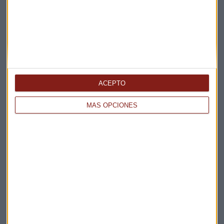
ACEPTO
Elige los boletines a los que suscribirte
*
MÁS OPCIONES
Apertura
La Magia de la Publicidad
Claves ESG
Acepto la
política de privacidad
. *
¡Suscribirme!