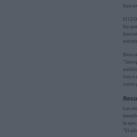
buscan
El CEO
ley qu
buscar
estrat
Biosca
"Siemp
antibi
tres o
como p
Resu
Los re
benefi
la eje
"El añ