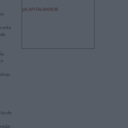
@CAPITALRADIOB
os
e esta
 de
ía
En
otras
cto de
están