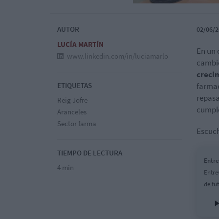
AUTOR
02/06/2
LUCÍA MARTÍN
En un 
www.linkedin.com/in/luciamarlo
cambio
creci
ETIQUETAS
farmac
repasa
Reig Jofre
cumple
Aranceles
Sector farma
Escuch
TIEMPO DE LECTURA
Entre
4 min
Entre
de fu