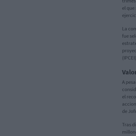
trimes
el que
ejerci
La com
fue se
estrat
proyec
(IPCEI
Valo
A pesa
consid
el rec
accion
de Jofr
Tras d
millon