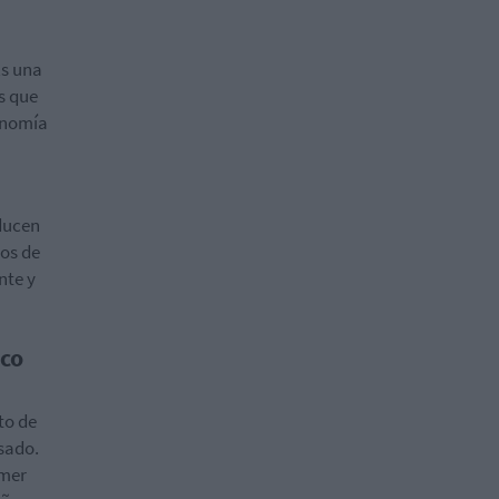
Es una
s que
tonomía
ducen
os de
nte y
ico
to de
asado.
imer