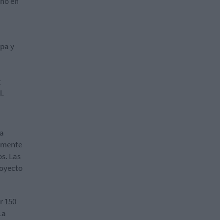
año en
pa y
t
l.
ca
almente
os. Las
royecto
r 150
La