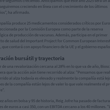
tre seguimos creciendo. Anticipamos que este año 2025 será un 
 seguiremos creciendo en línea con el crecimiento de los últimos
cios", ha afirmado.
pañía produce 25 medicamentos considerados críticos por Euro
leccionada por la Comisión Europea como parte de la reserva
égica de producción de vacunas. Además, participa en el primer
to de salud del Important Project for Common European Interes
), que contará con apoyo financiero de la UE y el gobierno españo
ración bursátil y trayectoria
r de una revalorización cercana al 28% en lo que va de año, Bios
era que la acción aún tiene recorrido al alza: "Pensamos que re
orrido al alza todavía es elevado y realmente la compañía está lej
es de la compañía están lejos de valer lo que vale realmente el p
e".
iez años en bolsa y 95 de historia, Reig Jofre ha pasado de factura
es de euros a casi 350, con un EBITDA cercano a los 40 millones. "