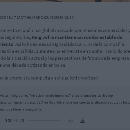
025 18:17 (ACTUALIZADO 02/06/2025 18:25)
contexto económico global marcado por tensiones comerciales 
s regulatorios,
Reig Jofre mantiene un rumbo estable de
miento
. Así lo ha expresado Ignasi Biosca, CEO de la compañía
éutica española, durante una entrevista en Capital Radio donde
do la situación actual y las perspectivas de futuro de la empresa
 una década cotizando en bolsa.
a la entrevista completa en el siguiente
podcast
:
vista | Reig Jofre, "relativamente inmunes" a los aranceles de Trump
vista con Ignasi Biosca, CEO de Reig Jofre, que nos cuenta la situación actual y los 
turo que tiene la compañía.