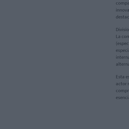
compañ
innova
destac
Divisi
La com
(espec
especi
intern
altern
Esta e
actor 
compro
esenci