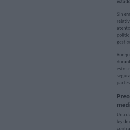
estado
Sin em
relati
atento
políti
gestio
Aunque
durant
estos 
segura
partes
Preo
med
Uno de
ley de
contra