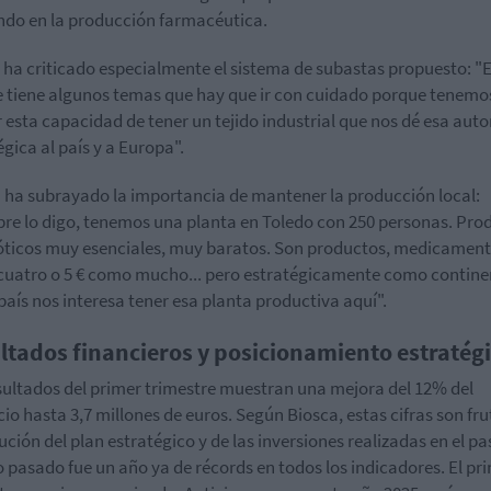
do en la producción farmacéutica.
 ha criticado especialmente el sistema de subastas propuesto: "
e tiene algunos temas que hay que ir con cuidado porque tenemo
 esta capacidad de tener un tejido industrial que nos dé esa au
égica al país y a Europa".
 ha subrayado la importancia de mantener la producción local:
re lo digo, tenemos una planta en Toledo con 250 personas. Pro
óticos muy esenciales, muy baratos. Son productos, medicament
 cuatro o 5 € como mucho... pero estratégicamente como contine
aís nos interesa tener esa planta productiva aquí".
ltados financieros y posicionamiento estratég
sultados del primer trimestre muestran una mejora del 12% del
cio hasta 3,7 millones de euros. Según Biosca, estas cifras son fru
cución del plan estratégico y de las inversiones realizadas en el p
o pasado fue un año ya de récords en todos los indicadores. El pr