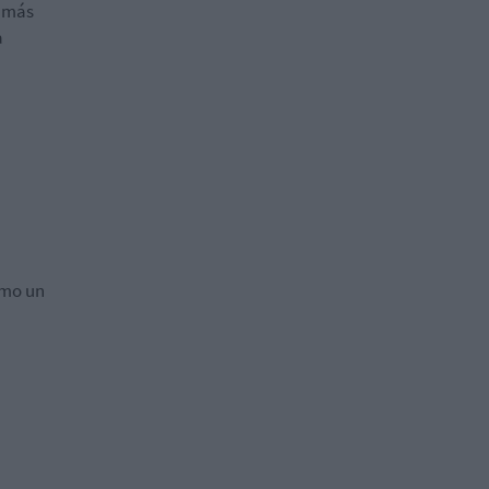
s más
a
omo un