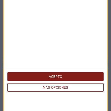
Capital Radio
/ 2025-11-13
Santander AM
Suscríbete a nuestros boletines
Te enviaremos las noticias más importantes del día
ACEPTO
MÁS OPCIONES