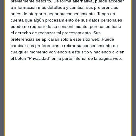
previamente descrito. De forma alternativa, puede acceder
nuestro futuro, vamos a un gimnasio y no sabemos ni usar
a información más detallada y cambiar sus preferencias
una máquina. No sabemos qué ejercicios hay que hacer,
antes de otorgar o negar su consentimiento.
Tenga en
cuenta que algún procesamiento de sus datos personales
cuánto tiempo hay que dedicarle, y para eso pedimos a un
puede no requerir de su consentimiento, pero usted tiene
experto, en nuestro caso a un entrenador personal, a
el derecho de rechazar tal procesamiento. Sus
alguien que esté allí, que nos enseñe y que además nos diga
preferencias se aplicarán solo a este sitio web. Puede
qué es lo que más nos conviene".
cambiar sus preferencias o retirar su consentimiento en
cualquier momento volviendo a este sitio y haciendo clic en
Adaptación a distintos perfiles de
el botón "Privacidad" en la parte inferior de la página web.
inversores
La personalización es una de las grandes fortalezas de la
gestión discrecional. Santander Asset Management ofrece
una amplia gama de opciones que incluyen carteras
indexadas, de gestión activa y modulables, cubriendo todo
el espectro desde perfiles conservadores hasta aquellos con
mayor tolerancia al riesgo.
"El servicio de carteras no es una cosa estanca, hay que
evolucionar, igual que evolucionan las preferencias de los