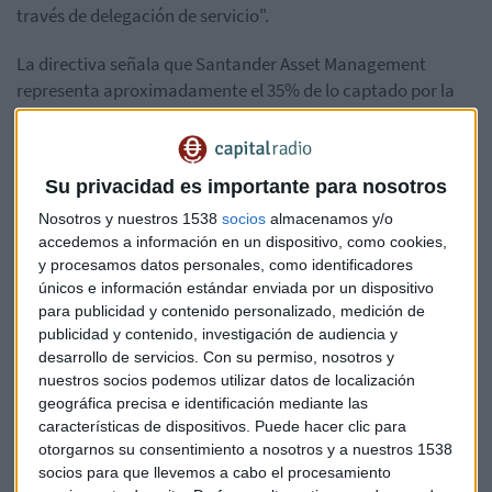
través de delegación de servicio".
La directiva señala que Santander Asset Management
representa aproximadamente el 35% de lo captado por la
industria en carteras hasta junio, posicionándose como un
actor principal en este segmento del mercado.
Su privacidad es importante para nosotros
El valor del asesoramiento experto
Nosotros y nuestros 1538
socios
almacenamos y/o
López Chicote explica que una de las principales ventajas de
accedemos a información en un dispositivo, como cookies,
este servicio es facilitar el paso de ahorrador a inversor
y procesamos datos personales, como identificadores
mediante el acompañamiento profesional. "Ahorrar cuesta
únicos e información estándar enviada por un dispositivo
mucho, mucho esfuerzo, pero si no ponemos a trabajar el
para publicidad y contenido personalizado, medición de
dinero, realmente cuando tengamos esa necesidad, ese
publicidad y contenido, investigación de audiencia y
desarrollo de servicios.
Con su permiso, nosotros y
objetivo que nos hayamos marcado, no vamos a llegar a él",
nuestros socios podemos utilizar datos de localización
señala.
geográfica precisa e identificación mediante las
características de dispositivos. Puede hacer clic para
La ejecutiva utiliza una analogía clarificadora: "Cuando uno
otorgarnos su consentimiento a nosotros y a nuestros 1538
nunca ha ido al gimnasio, y todos sabemos que tenemos
socios para que llevemos a cabo el procesamiento
que hacer ejercicio, que es bueno para nuestra salud, para