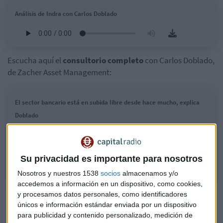
Análisis de Indra con Carlos Doblado
Escucha aquí el
consultorio completo
con Carlos Doblado,
de Zacher Asset Management:
El sector bancario está en subida libre desde hace mucho, explica
Doblado
Los bancos europeos alcanzan máximos históricos ajustados por
dividendos, superando los niveles previos a la crisis de 2008. Lo explica
Carlos Doblado, de Zacher Asset Management.
Su privacidad es importante para nosotros
Nosotros y nuestros 1538
socios
almacenamos y/o
accedemos a información en un dispositivo, como cookies,
y procesamos datos personales, como identificadores
Superación de Máximos Históricos
únicos e información estándar enviada por un dispositivo
Un análisis detallado revela que muchas instituciones
para publicidad y contenido personalizado, medición de