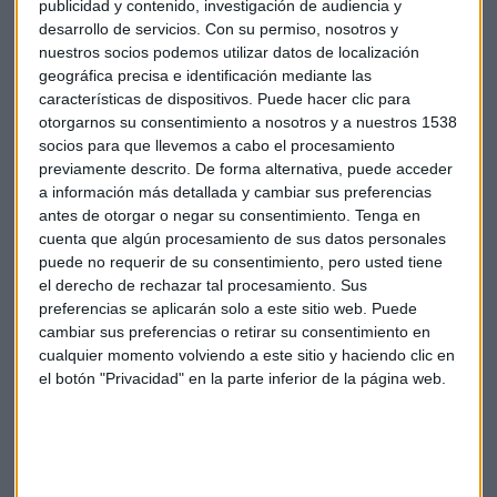
publicidad y contenido, investigación de audiencia y
financieras han superado los niveles máximos alcanzados
desarrollo de servicios.
Con su permiso, nosotros y
durante el período 2006-2007, que marcó el techo anterior
nuestros socios podemos utilizar datos de localización
para el sector bancario europeo.
geográfica precisa e identificación mediante las
características de dispositivos. Puede hacer clic para
Esta tendencia alcista sugiere una solidez fundamental en el
otorgarnos su consentimiento a nosotros y a nuestros 1538
sector que trasciende las fluctuaciones del mercado a corto
socios para que llevemos a cabo el procesamiento
plazo.
previamente descrito. De forma alternativa, puede acceder
a información más detallada y cambiar sus preferencias
Perspectivas y Estrategias de Inversión
antes de otorgar o negar su consentimiento.
Tenga en
cuenta que algún procesamiento de sus datos personales
A pesar de mantener posiciones bajistas en otros sectores
puede no requerir de su consentimiento, pero usted tiene
desde finales de 2022, los expertos sugieren que el sector
el derecho de rechazar tal procesamiento. Sus
bancario merece un tratamiento diferencial.
preferencias se aplicarán solo a este sitio web. Puede
cambiar sus preferencias o retirar su consentimiento en
"Hay cosas que quiero tener y que me quiero quedar, y estoy
cualquier momento volviendo a este sitio y haciendo clic en
el botón "Privacidad" en la parte inferior de la página web.
dispuesto a soportar esa corrección. El sector bancario es
una de esas partes", señalan los analistas, destacando la
fortaleza particular de este sector.
Factores
Macroeconómicos
Favorables