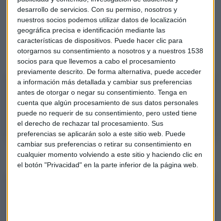
compañía.
desarrollo de servicios.
Con su permiso, nosotros y
nuestros socios podemos utilizar datos de localización
Respondemos también a dudas sobre Accelleron Industries
geográfica precisa e identificación mediante las
características de dispositivos. Puede hacer clic para
AG, Cintas Corp, Waste Management, Walmart, Shift4
otorgarnos su consentimiento a nosotros y a nuestros 1538
Payments, Intel, Enagás o PharmaMar.
socios para que llevemos a cabo el procesamiento
previamente descrito. De forma alternativa, puede acceder
a información más detallada y cambiar sus preferencias
PharmaMar, ¿qué dice Alberto Iturralde sobre el valor?
antes de otorgar o negar su consentimiento.
Tenga en
Análisis de PharmaMar con Alberto Iturralde, responsable de Operativa
cuenta que algún procesamiento de sus datos personales
DAX.
puede no requerir de su consentimiento, pero usted tiene
el derecho de rechazar tal procesamiento. Sus
preferencias se aplicarán solo a este sitio web. Puede
cambiar sus preferencias o retirar su consentimiento en
Escucha el consultorio completo en el siguiente
podcast
:
cualquier momento volviendo a este sitio y haciendo clic en
el botón "Privacidad" en la parte inferior de la página web.
Consultorio, con Alberto Iturralde: Solaria y PharmaMar, en el foco
Consultorio completo de este lunes con Alberto Iturralde, responsable
de Operativa DAX, dirigido por Rocío Arviza.