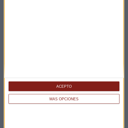
Elige los boletines a los que suscribirte
*
Apertura
La Magia de la Publicidad
Claves ESG
Acepto la
política de privacidad
. *
ACEPTO
MÁS OPCIONES
¡Suscribirme!
EN DIRECTO