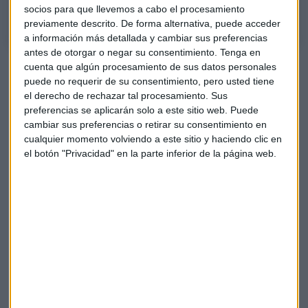
de añadas antiguas del mundo.
socios para que llevemos a cabo el procesamiento
previamente descrito. De forma alternativa, puede acceder
a información más detallada y cambiar sus preferencias
antes de otorgar o negar su consentimiento.
Tenga en
Primicia: verticales exclusivas de añadas
cuenta que algún procesamiento de sus datos personales
puede no requerir de su consentimiento, pero usted tiene
históricas
el derecho de rechazar tal procesamiento. Sus
"Tenemos un gran proyecto para poner en valor una serie de
preferencias se aplicarán solo a este sitio web. Puede
cambiar sus preferencias o retirar su consentimiento en
añadas históricas que tenemos en la bodega", anuncia
cualquier momento volviendo a este sitio y haciendo clic en
Hurtado de Amezaga. La bodega dispone de l
a mayor
el botón "Privacidad" en la parte inferior de la página web.
colección de añadas antiguas del mundo
, con "bastantes
añadas de los años 40, 50, 60 que tenemos muy localizadas
como de altísima calidad y que están en perfecto estado de
conservación".
La idea consiste en sacar al mercado una
serie de
verticales de estos vinos viejos
"solo disponibles para
realmente nuestros partners más apreciados y gente de
verdad que trabaje con Riscal en conjunto con todos sus
vinos". Estos vinos se sacan directamente de la bodega de