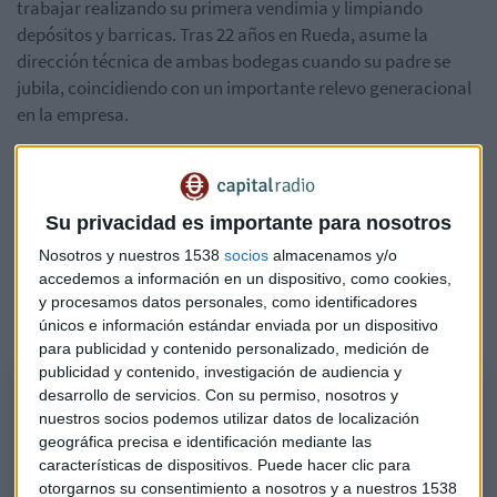
trabajar realizando su primera vendimia y limpiando
depósitos y barricas. Tras 22 años en Rueda, asume la
dirección técnica de ambas bodegas cuando su padre se
jubila, coincidiendo con un importante relevo generacional
en la empresa.
Este cambio incluye la incorporación de
Ricardo Diéguez
como director general externo a las familias propietarias.
"Ricardo ha entendido fenomenalmente la filosofía de la
Su privacidad es importante para nosotros
casa y es una persona muy dinámica, con un montón de
Nosotros y nuestros 1538
socios
almacenamos y/o
ideas, con muchísima innovación en la cabeza y que seguro
accedemos a información en un dispositivo, como cookies,
que le va a dar la vuelta al calcetín de riscal", afirma el
y procesamos datos personales, como identificadores
director técnico.
únicos e información estándar enviada por un dispositivo
para publicidad y contenido personalizado, medición de
publicidad y contenido, investigación de audiencia y
Marqués de Riscal lanza verticales históricas de vinos de los años
desarrollo de servicios.
Con su permiso, nosotros y
40, 50 y 60
nuestros socios podemos utilizar datos de localización
geográfica precisa e identificación mediante las
Luis Hurtado de Amezaga, director técnico de la bodega, anuncia en
características de dispositivos. Puede hacer clic para
primicia un proyecto exclusivo para poner en valor la mayor colección
otorgarnos su consentimiento a nosotros y a nuestros 1538