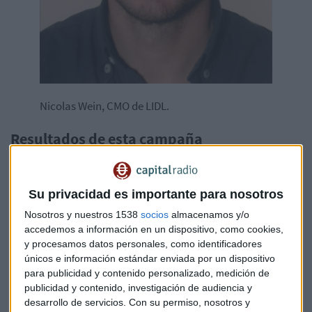
Nicolas Wein, CMO de LIDL.
Resultados de esta campaña
José María González
explica que “se han obtenido buenos
resultados en recuerdo publicitario, con una mejora de once
Su privacidad es importante para nosotros
puntos en mejora del recuerdo publicitario, gracias al
esfuerzo de creatividad de Lidl y sus partners, entre ellos la
Nosotros y nuestros 1538
socios
almacenamos y/o
agencia de medios. También se ha obtenido un incremento
accedemos a información en un dispositivo, como cookies,
de cuatro puntos en mejora de la intención de compra”.
y procesamos datos personales, como identificadores
únicos e información estándar enviada por un dispositivo
para publicidad y contenido personalizado, medición de
Respecto a los datos,
Alfonso Calatrava
señala que “la
publicidad y contenido, investigación de audiencia y
campaña daba la oportunidad de trabajar con formatos
desarrollo de servicios.
Con su permiso, nosotros y
innovadores que ayudan a generar un nivel de recuerdo