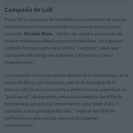
Campaña de
Lidl
Para
Lidl
la campaña de Navidad es un momento de mucha
relevancia para los consumidores y para la marca, como
comenta
Nicolás
Wein
. “Dentro de nuestra propuesta de
ofrecer máxima calidad a precios imbatibles, los juguetes
también forman parte de la oferta “non
food
”, para que
cualquier niño tenga sus juguetes y el precio no sea u
impedimento”.
La campaña se ha organizado dentro de la de Navidad, de la
mano de Meta, con dos patas, una la de
branding
de la
marca
Lidl
y la otra en cuanto a
performance
, específica en
“
paid
social”, de juguetes, enfocada a mejorar los
KPIs
de
notoriedad, que son tan importantes para tener éxito. Y
también, como prosigue Nicolás, “mejorar los
KPIs
de
performance
, que son los que nos dan buenas
conversiones”.