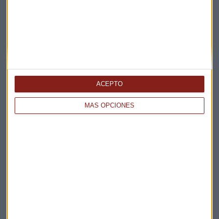
idea de poder conocer el efecto
crossmedia
de las
campañas en vídeo, no solo en plataformas digitales sino
también en televisión. Este proyecto piloto tiene como uno
de los protagonistas a
Lidl
, que se ha ofrecido voluntario
para colaborar con Meta en este proyecto de medición, que
traerá beneficios y aprendizajes para
Lidl
y la industria”.
ACEPTO
MÁS OPCIONES