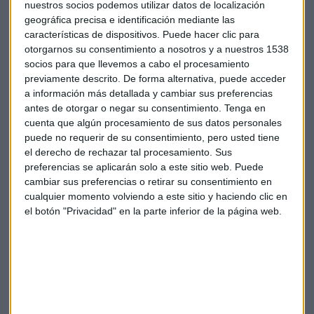
nuestros socios podemos utilizar datos de localización
publicitario mayor. Además la campaña tenía muy buena
geográfica precisa e identificación mediante las
segmentación, buscando perfiles de audiencia de que
características de dispositivos. Puede hacer clic para
pudieran tener más interés hacia el mensaje que estaba
otorgarnos su consentimiento a nosotros y a nuestros 1538
comunicando la marca.
socios para que llevemos a cabo el procesamiento
previamente descrito. De forma alternativa, puede acceder
a información más detallada y cambiar sus preferencias
Y la creatividad desarrollada por el equipo de Lidl, siguiendo
antes de otorgar o negar su consentimiento.
Tenga en
nuestras recomendaciones, pero mejorando en términos de
cuenta que algún procesamiento de sus datos personales
ejecución efectiva, con mucha presencia de marca y un
puede no requerir de su consentimiento, pero usted tiene
mensaje claro”.
el derecho de rechazar tal procesamiento. Sus
preferencias se aplicarán solo a este sitio web. Puede
“En términos de resultados, destacaría en esta campaña el
cambiar sus preferencias o retirar su consentimiento en
recuerdo top of mind”, dice
Alfonso
Calatrava
.
cualquier momento volviendo a este sitio y haciendo clic en
el botón "Privacidad" en la parte inferior de la página web.
Respecto a la medición,
Alfonso
especifica que, “con la
medición buscábamos dos objetivos, confirmar que la
campaña funcionaba bien y aprender cosas de cara a
optimizar futuras campañas. A nivel de diseño construimos
un estudio con dos audiencias espejo, con la diferencia de
que unos habían recibido el impacto de esta promoción en