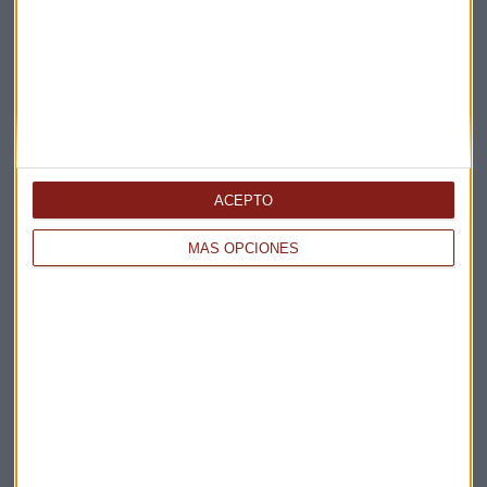
Apertura
La Magia de la Publicidad
Claves ESG
Acepto la
política de privacidad
. *
¡Suscribirme!
ACEPTO
MÁS OPCIONES
EN DIRECTO
@CAPITALRADIOB