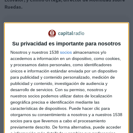
Ruedas.
Neumáticos en Verde
Signus Ecovalor nos presenta a Raquel González y Gerardo Peña, CEO y
director de Comunicación, respectivamente, de Byoode.
Su privacidad es importante para nosotros
Nosotros y nuestros 1538
socios
almacenamos y/o
accedemos a información en un dispositivo, como cookies,
y procesamos datos personales, como identificadores
Byoode, una nueva marca animal lover en
únicos e información estándar enviada por un dispositivo
la cosmética
para publicidad y contenido personalizado, medición de
publicidad y contenido, investigación de audiencia y
"Desde muy pequeñita mi pasión ha sido siempre las
desarrollo de servicios.
Con su permiso, nosotros y
pieles"
, reconoce nuestra invitada. Su criterio de
nuestros socios podemos utilizar datos de localización
evaluación de sus círculos sociales siempre era la tez de sus
geográfica precisa e identificación mediante las
amigos, familiares o parejas.
características de dispositivos. Puede hacer clic para
otorgarnos su consentimiento a nosotros y a nuestros 1538
Por ello, desde bien temprano, ha compaginado sus
socios para que llevemos a cabo el procesamiento
previamente descrito. De forma alternativa, puede acceder
estudios de agrónomo
con trabajos en el sector de la