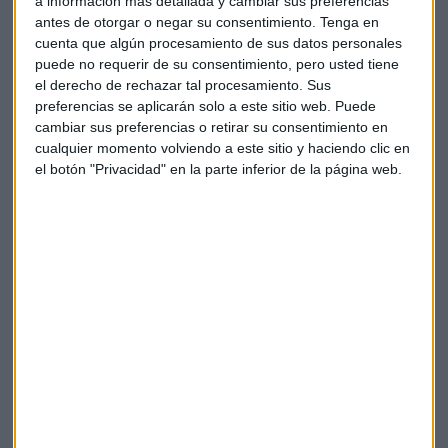
a información más detallada y cambiar sus preferencias
perfumería, enfocado a la piel.
antes de otorgar o negar su consentimiento.
Tenga en
cuenta que algún procesamiento de sus datos personales
"Yo siempre valoro que todas las
puede no requerir de su consentimiento, pero usted tiene
marcas internacionales tienen su
el derecho de rechazar tal procesamiento. Sus
preferencias se aplicarán solo a este sitio web. Puede
producto fetiche y no puede decirse
cambiar sus preferencias o retirar su consentimiento en
que unas sean mejores que otras"
cualquier momento volviendo a este sitio y haciendo clic en
el botón "Privacidad" en la parte inferior de la página web.
Aunque no parezca cierto, sus estudios en agrónomos le han
permitido a Raquel González ahondar con
mayor cuidado
en los ingredientes
utilizados en sus productos. Se define
como una cosmetóloga que los cuida al detalle y, yendo
más allá, de forma amigable con el
mundo animal.