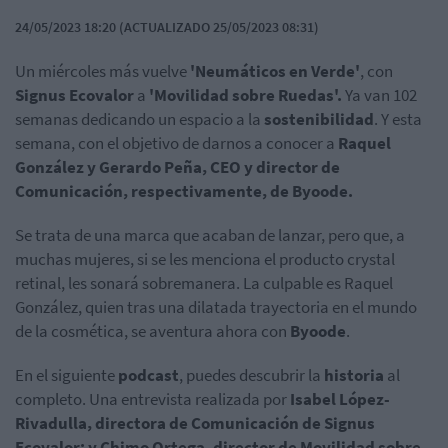
24/05/2023 18:20 (ACTUALIZADO 25/05/2023 08:31)
Un miércoles más vuelve
'Neumáticos en Verde'
, con
Signus Ecovalor
a
'Movilidad sobre Ruedas'.
Ya van 102
semanas dedicando un espacio a la
sostenibilidad
. Y esta
semana, con el objetivo de darnos a conocer a
Raquel
González y Gerardo Peña, CEO y director de
Comunicación, respectivamente, de Byoode.
Se trata de una marca que acaban de lanzar, pero que, a
muchas mujeres, si se les menciona el producto crystal
retinal, les sonará sobremanera. La culpable es Raquel
González, quien tras una dilatada trayectoria en el mundo
de la cosmética, se aventura ahora con
Byoode
.
En el siguiente
podcast
, puedes descubrir la
historia
al
completo. Una entrevista realizada por
Isabel López-
Rivadulla, directora de Comunicación de Signus
Ecovalor; y Chimo Ortega, director de Movilidad sobre