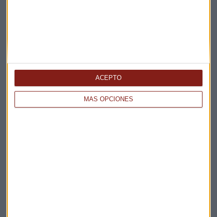
Claves ESG
Acepto la
política de privacidad
. *
¡Suscribirme!
ACEPTO
MÁS OPCIONES
EN DIRECTO
@CAPITALRADIOB