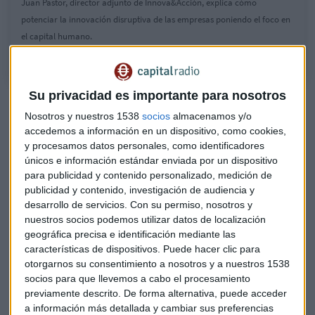
Juan Pastor, director adjunto de Innova&Acción, explica cómo
potenciar la innovación disruptiva de las empresas poniendo el foco en
el capital humano.
Su privacidad es importante para nosotros
"Nosotros entendemos que el
Nosotros y nuestros 1538
socios
almacenamos y/o
elemento diferencial en los procesos de
accedemos a información en un dispositivo, como cookies,
innovación son las personas. Buscamos
y procesamos datos personales, como identificadores
únicos e información estándar enviada por un dispositivo
empoderarlas, darles las herramientas
para publicidad y contenido personalizado, medición de
clave para que puedan desarrollar
publicidad y contenido, investigación de audiencia y
desarrollo de servicios.
Con su permiso, nosotros y
esos procesos de innovación
nuestros socios podemos utilizar datos de localización
disruptiva".
geográfica precisa e identificación mediante las
características de dispositivos. Puede hacer clic para
Universidad, innovación y capital
otorgarnos su consentimiento a nosotros y a nuestros 1538
socios para que llevemos a cabo el procesamiento
humano, la sinergia perfecta
previamente descrito. De forma alternativa, puede acceder
a información más detallada y cambiar sus preferencias
Trabajar con las personas es clave en estos procesos de