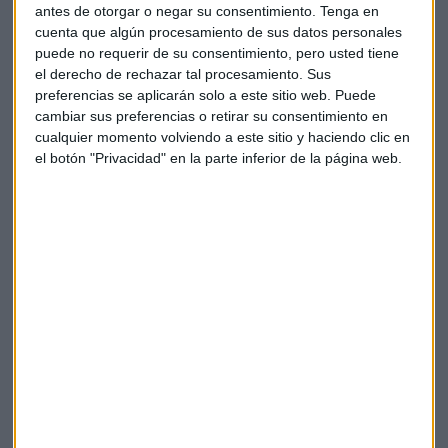
antes de otorgar o negar su consentimiento.
Tenga en
innovación
porque ayuda, según nuestro invitado de esta
cuenta que algún procesamiento de sus datos personales
semana, a potenciar la necesaria creatividad que se ha de
puede no requerir de su consentimiento, pero usted tiene
plasmar en ellos.
el derecho de rechazar tal procesamiento. Sus
preferencias se aplicarán solo a este sitio web. Puede
Recuerda que el
ingenio creativo
no tiende a ser un
valor
cambiar sus preferencias o retirar su consentimiento en
reseñable
en el sistema educativo español. Por ello, lograr
cualquier momento volviendo a este sitio y haciendo clic en
este ejercicio al amparo de una fundación ligada al mundo
el botón "Privacidad" en la parte inferior de la página web.
universitario supone una satisfacción mayor.
Además, añade que si bien
Innova&Acción
comenzó su
actividad solo en la Comunidad Valenciana, en la
actualidad su labor se extiende a otras zonas de la
geografía española.