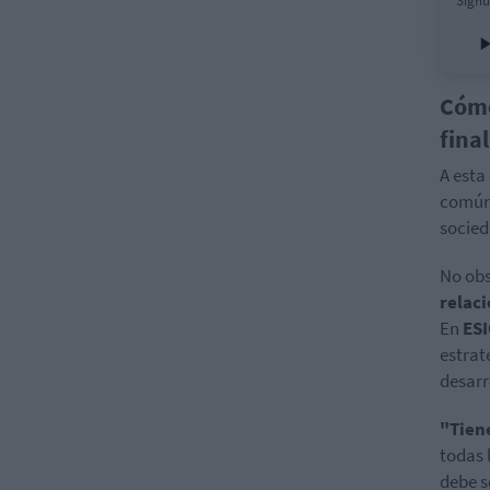
Signu
Cómo
fina
A esta
común 
socied
No obs
relac
En
ESI
estrat
desarr
"Tien
todas 
debe s