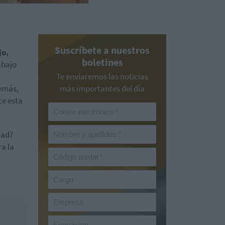
Suscríbete a nuestros
jo,
boletines
rabajo
Te enviaremos las noticias
emás,
más importantes del día
ce esta
dad?
ra la