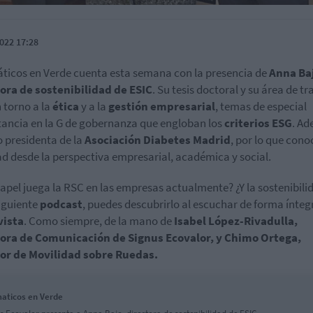
022 17:28
icos en Verde cuenta esta semana con la presencia de
Anna Ba
ora de sostenibilidad de ESIC
. Su tesis doctoral y su área de t
n torno a la
ética
y a la
gestión empresarial
, temas de especial
ancia en la G de gobernanza que engloban los
criterios ESG
. Ad
o presidenta de la
Asociación Diabetes Madrid
, por lo que cono
ad desde la perspectiva empresarial, académica y social.
apel juega la RSC en las empresas actualmente? ¿Y la sostenibili
siguiente
podcast
, puedes descubrirlo al escuchar de forma ínteg
vista
. Como siempre, de la mano de
Isabel López-Rivadulla,
tora de Comunicación de Signus Ecovalor, y Chimo Ortega,
tor de Movilidad sobre Ruedas.
aticos en Verde