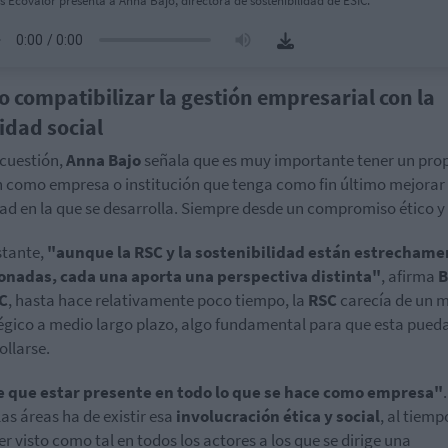
s Ecovalor presenta a Anna Bajo, directora de sostenibilidad de ESIC.
 compatibilizar la gestión empresarial con la
lidad social
 cuestión,
Anna Bajo
señala que es muy importante tener un pro
como empresa o institución que tenga como fin último mejorar 
ad en la que se desarrolla. Siempre desde un compromiso ético y 
tante,
"aunque la RSC y la sostenibilidad están estrechame
ionadas, cada una aporta una perspectiva distinta"
, afirma
B
C
, hasta hace relativamente poco tiempo, la
RSC
carecía de un 
égico a medio largo plazo, algo fundamental para que esta pued
ollarse.
e que estar presente en todo lo que se hace como empresa"
las áreas ha de existir esa
involucración ética y social
, al tiemp
er visto como tal en todos los actores a los que se dirige una