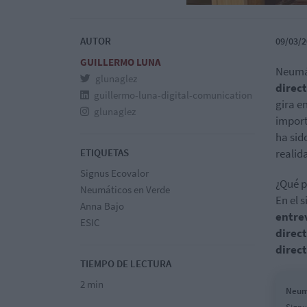
AUTOR
09/03/2
GUILLERMO LUNA
Neumát
glunaglez
direct
guillermo-luna-digital-comunication
gira e
glunaglez
import
ha sid
ETIQUETAS
realid
Signus Ecovalor
¿Qué p
Neumáticos en Verde
En el 
Anna Bajo
entre
ESIC
direc
direc
TIEMPO DE LECTURA
2 min
Neum