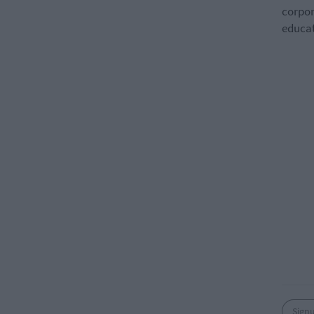
corpor
educat
Sign