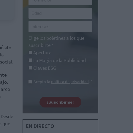
Elige los boletines a los que
suscribirte
*
pósito
Apertura
la
La Magia de la Publicidad
social.
Claves ESG
nte
ajo
.
Acepto la
política de privacidad
. *
marco
a
¡Suscribirme!
. Desde
o que
EN DIRECTO