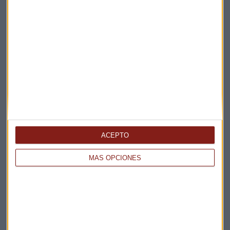
Elige los boletines a los que suscribirte
*
Apertura
La Magia de la Publicidad
Claves ESG
Acepto la
política de privacidad
. *
ACEPTO
¡Suscribirme!
MÁS OPCIONES
EN DIRECTO
@CAPITALRADIOB