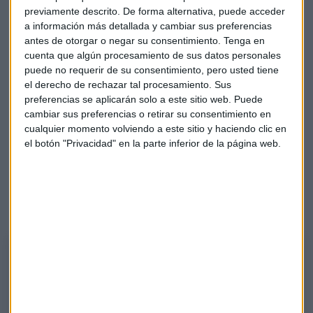
privadas que permiten a cualquier apasionado del motor
previamente descrito. De forma alternativa, puede acceder
a información más detallada y cambiar sus preferencias
conocer la historia automovilística desde prácticamente
antes de otorgar o negar su consentimiento.
Tenga en
sus comienzos. Uno de los aspectos más destacados de
cuenta que algún procesamiento de sus datos personales
estos museos es su
enfoque en la restauración y
puede no requerir de su consentimiento, pero usted tiene
conservación de automóviles clásicos.
el derecho de rechazar tal procesamiento. Sus
preferencias se aplicarán solo a este sitio web. Puede
En esta edición, han participado
Manuel Lage, secretario
cambiar sus preferencias o retirar su consentimiento en
general de Asepa; Vicente Díaz, presidente de la
cualquier momento volviendo a este sitio y haciendo clic en
Comisión Técnica de Vehículos Históricos de Asepa; y
el botón "Privacidad" en la parte inferior de la página web.
Ángel Jove, presidente de la Fundación Jorge Jove.
Puedes escucharlo en el siguiente
podcast
, con Chimo
Ortega.
Museos automovilísticos, lēgātum del patrimonio de un país
Permiten a cualquier apasionado del motor conocer la historia
automovilística con un enfoque en la restauración y conservación de
automóviles clásicos.