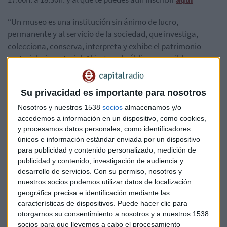
“Un museo es una institución sin ánimo de lucro,
permanente y al servicio de la sociedad, que investiga,
colecciona, conserva, interpreta y exhibe el patrimonio
material e inmaterial. Abiertos al público, accesibles e
inclusivos, los museos fomentan la diversidad y la
sostenibilidad”
(
Asamblea General Extraordinaria del
Su privacidad es importante para nosotros
ICOM: Consejo Internacional de Museos).
Nosotros y nuestros 1538
socios
almacenamos y/o
Desde la invención del automóvil a finales del siglo XIX, este
accedemos a información en un dispositivo, como cookies,
invento ha ejercido un poderoso atractivo en los
amantes
y procesamos datos personales, como identificadores
únicos e información estándar enviada por un dispositivo
de la velocidad y la ingeniería.
En España, este interés se
para publicidad y contenido personalizado, medición de
ha materializado en una serie de museos dedicados a los
publicidad y contenido, investigación de audiencia y
vehículos que ofrecen a los visitantes una oportunidad
desarrollo de servicios.
Con su permiso, nosotros y
única de explorar la evolución de la industria automotriz a
nuestros socios podemos utilizar datos de localización
lo largo del tiempo.
geográfica precisa e identificación mediante las
características de dispositivos. Puede hacer clic para
A lo largo y ancho de nuestra geografía hay repartidos un
otorgarnos su consentimiento a nosotros y a nuestros 1538
buen número de museos del automóvil y colecciones
socios para que llevemos a cabo el procesamiento