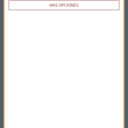
MÁS OPCIONES
Acepto la
política de privacidad
. *
¡Suscribirme!
EN DIRECTO
@CAPITALRADIOB
NOTICIAS RELACIONADAS