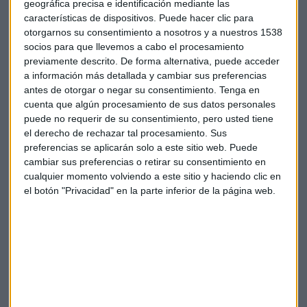
geográfica precisa e identificación mediante las
conseguido hacerse un hueco en este ajetreado mundillo y
características de dispositivos. Puede hacer clic para
sobre todo cuál ha sido su estrategia para llegar al cliente
otorgarnos su consentimiento a nosotros y a nuestros 1538
con su ropa.
socios para que llevemos a cabo el procesamiento
previamente descrito. De forma alternativa, puede acceder
Quisimos conocer las ventajas de usar estos espacios multi-
a información más detallada y cambiar sus preferencias
marca a la hora de emprender en moda. Nuestros invitados
antes de otorgar o negar su consentimiento.
Tenga en
aseguraron que estos
markets
son la mejor opción para
cuenta que algún procesamiento de sus datos personales
puede no requerir de su consentimiento, pero usted tiene
darse a conocer y María Jesús puso como ejemplo varias
el derecho de rechazar tal procesamiento. Sus
marcas como Pompeii o Biombo 13 que han reconocido que
preferencias se aplicarán solo a este sitio web. Puede
el paso por estos espacios es fundamental para alcanzar el
cambiar sus preferencias o retirar su consentimiento en
éxito.
cualquier momento volviendo a este sitio y haciendo clic en
el botón "Privacidad" en la parte inferior de la página web.
Lanzar una tienda física lo consideran un paso innecesario y
muy arriesgado cuando se está en una etapa inicial, y creen
que es algo que solo se debe hacer cuando ya se ha
alcanzado un volumen de producto y de ventas
suficientemente altos, como ocurriría en su día con
El
Ganso
. Por lo tanto, antes de abrir tienda física,
recomendaban cuidar el producto,
hacer marca
, definir