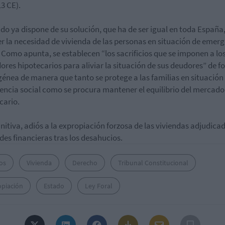
13 CE).
ado ya dispone de su solución, que ha de ser igual en toda España
r la necesidad de vivienda de las personas en situación de emer
. Como apunta, se establecen “los sacrificios que se imponen a lo
ores hipotecarios para aliviar la situación de sus deudores” de 
nea de manera que tanto se protege a las familias en situación
ncia social como se procura mantener el equilibrio del mercado
cario.
initiva, adiós a la expropiación forzosa de las viviendas adjudica
des financieras tras los desahucios.
os
Vivienda
Derecho
Tribunal Constitucional
opiación
Estado
Ley Foral