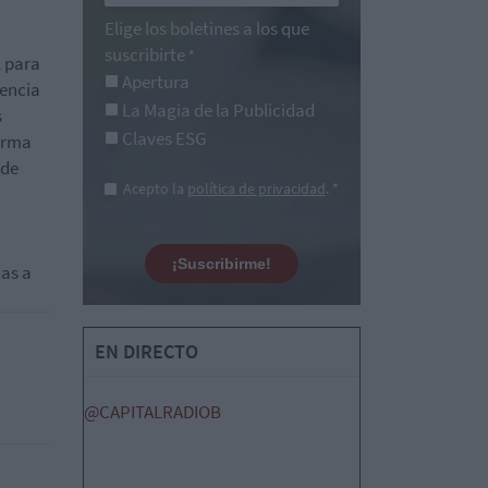
Elige los boletines a los que
suscribirte
*
, para
Apertura
gencia
La Magia de la Publicidad
s
Claves ESG
forma
 de
Acepto la
política de privacidad
. *
¡Suscribirme!
das a
EN DIRECTO
@CAPITALRADIOB