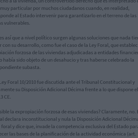
echo a la vivienda, un controvertido derecho que es interpretado 
muy particular por muchos ciudadanos cuando, en realidad,
ponde al Estado intervenir para garantizarlo en el terreno de las
as vulnerables.
es así que a nivel político surgen algunas soluciones que nada ti
r con su desarrollo, como fue el caso de la Ley Foral, que establec
iación forzosa de las viviendas adjudicadas a entidades financie
 había sido objeto de un desahucio y tras haberse celebrado la
pondiente subasta.
Ley Foral 10/2010 fue discutida ante el Tribunal Constitucional y
mente su Disposición Adicional Décima frente a lo que dispone el
13 CE.
sible la expropiación forzosa de esas viviendas? Claramente, no. 
al declara inconstitucional y nula la Disposición Adicional Décima
foral y dice que, invade la competencia exclusiva del Estado par
ecer las bases de la planificación de la actividad económica (art.