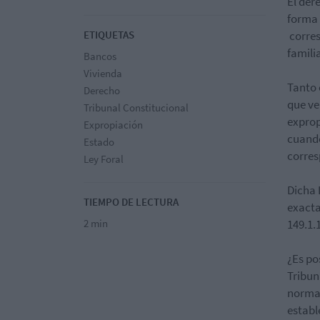
El der
forma 
ETIQUETAS
corres
famili
Bancos
Vivienda
Tanto 
Derecho
que ve
Tribunal Constitucional
exprop
Expropiación
cuando
Estado
corres
Ley Foral
Dicha 
TIEMPO DE LECTURA
exacta
2 min
149.1.
¿Es po
Tribun
norma 
establ