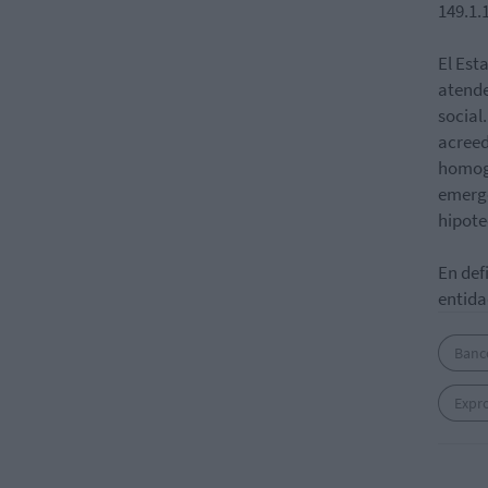
149.1.
El Est
atende
social
acreed
homogé
emerge
hipote
En def
entida
Banc
Expr