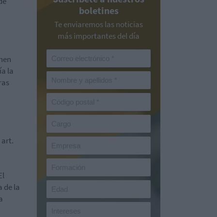
de
boletines
Te enviaremos las noticias
más importantes del día
enen
ía la
ras
 art.
El
 de la
a