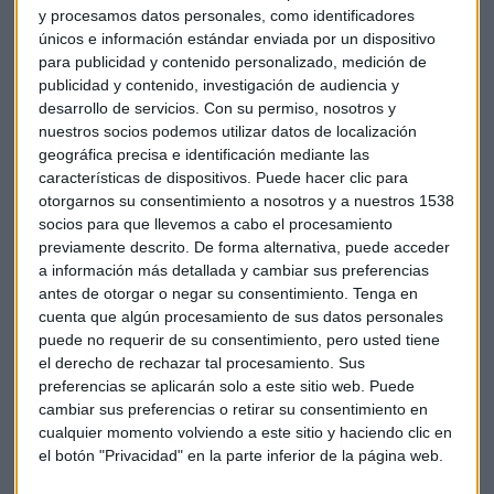
dota al modelo de una proximidad y beneficios de cara al
y procesamos datos personales, como identificadores
cliente final que bien podría asemejarse a la presencia física.
únicos e información estándar enviada por un dispositivo
para publicidad y contenido personalizado, medición de
Traducido al mercado, vemos una batalla entre las
publicidad y contenido, investigación de audiencia y
tradicionales grandes marcas y los pequeños vendedores. Y
desarrollo de servicios.
Con su permiso, nosotros y
nuestros socios podemos utilizar datos de localización
digo pequeños vendedores porque en el caso de Amazon
geográfica precisa e identificación mediante las
que es quien se lleva el principal trozo del pastel online al
características de dispositivos. Puede hacer clic para
tener presencia física en tantos sitios ya pierde este
otorgarnos su consentimiento a nosotros y a nuestros 1538
privilegio.
socios para que llevemos a cabo el procesamiento
previamente descrito. De forma alternativa, puede acceder
Es una realidad de que estamos ante una vieja batalla
a información más detallada y cambiar sus preferencias
activada por el auge del comercio electrónico que sospecho
antes de otorgar o negar su consentimiento.
Tenga en
cuenta que algún procesamiento de sus datos personales
que acabará no en los tribunales sino en el Congreso, en el
puede no requerir de su consentimiento, pero usted tiene
terreno del legislador donde los diferentes estados harán
el derecho de rechazar tal procesamiento. Sus
valer, o no sus derechos. Por cierto, Trump a favor de los
preferencias se aplicarán solo a este sitio web. Puede
pagos en los estados.
cambiar sus preferencias o retirar su consentimiento en
cualquier momento volviendo a este sitio y haciendo clic en
el botón "Privacidad" en la parte inferior de la página web.