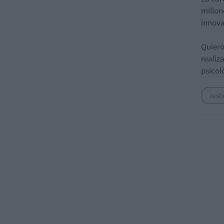
millon
innov
Quiero
realiz
psicol
Justi