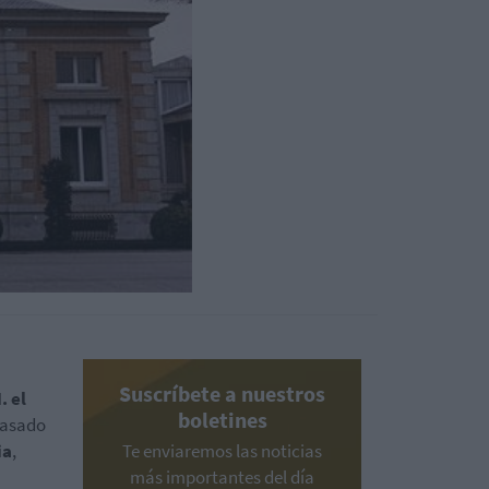
Suscríbete a nuestros
. el
boletines
pasado
ia
,
Te enviaremos las noticias
más importantes del día