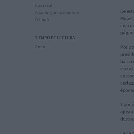
Casa real
De est
Arcadio garcia montoro
Majes
Felipe V
instru
págin
TIEMPO DE LECTURA
2 min
Por ot
presid
ha rec
escuel
custod
certez
épocas
Y por 
ajusta
destac
La car