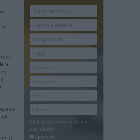
 su
 la
al que
e la
les
 y
n
 que su
onde
Elige los boletines a los que
suscribirte
*
Apertura
577,67