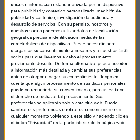
únicos e información estándar enviada por un dispositivo
Por eso confiaron en la operación. Una operación en bloque,
para publicidad y contenido personalizado, medición de
no una operación solo para las ventajas. Sin que se les
publicidad y contenido, investigación de audiencia y
pidiera a los clientes que hicieran una cesión individual de
desarrollo de servicios.
Con su permiso, nosotros y
nuestros socios podemos utilizar datos de localización
los contratos. Otra cosa sería un fraude.
geográfica precisa e identificación mediante las
características de dispositivos. Puede hacer clic para
A pesar de que en el contrato entre las entidades financieras
otorgarnos su consentimiento a nosotros y a nuestros 1538
se dijera que excluía de la cesión de contratos “los pasivos
socios para que llevemos a cabo el procesamiento
contingentes tales como reclamaciones contractuales y
previamente descrito. De forma alternativa, puede acceder
extracontractuales presentes o futuras que puedan
a información más detallada y cambiar sus preferencias
derivarse de la actividad del vendedor pasada o futura”. O
antes de otorgar o negar su consentimiento.
Tenga en
cuenta que algún procesamiento de sus datos personales
que no se producía sucesión universal, Caixabank no puede
puede no requerir de su consentimiento, pero usted tiene
escapar de su responsabilidad.
el derecho de rechazar tal procesamiento. Sus
preferencias se aplicarán solo a este sitio web. Puede
cambiar sus preferencias o retirar su consentimiento en
cualquier momento volviendo a este sitio y haciendo clic en
Bancos
Bonos
Caixabank
Tribunal Supremo
el botón "Privacidad" en la parte inferior de la página web.
Contrato
Compraventa