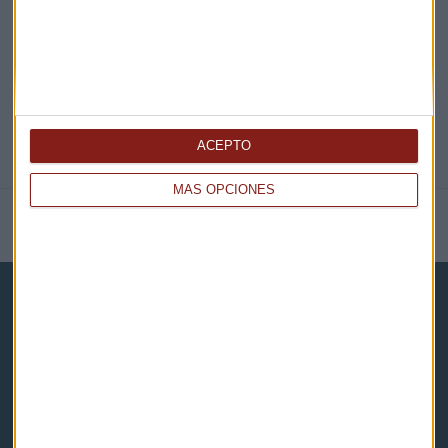
@CAPITALRADIOB
ACEPTO
MÁS OPCIONES
NOTICIAS RELACIONADAS
Capital Radio
Noticias