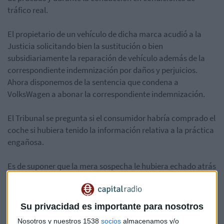
tráfico real.
El propietario de un vehículo de dicha marca acudió a la
Justicia solicitando bien la sustitución o bien
subsidiariamente la reparación de vehículo además de la
correspondiente indemnización por daños y perjuicios.
Ahora disponemos de la sentencia que condena a
VolksWagen a abonar la correspondiente indemnización.
El Tribunal se pregunta si el consumidor habría comprado el
coche si hubiera tenido la información relativa a la práctica
engañosa.
Es de suponer que la mera sospecha le hubiera echado atrás
en la adquisición.
Pues bien, ese engaño que se dirigió, no solo al público, sino
Su privacidad es importante para nosotros
también a las autoridades de control, lleva a pensar al juez
Nosotros y nuestros 1538
socios
almacenamos y/o