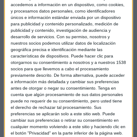
que la conducta del fabricante no cumple con la buena fe
accedemos a información en un dispositivo, como cookies,
que es de esperar.
y procesamos datos personales, como identificadores
únicos e información estándar enviada por un dispositivo
para publicidad y contenido personalizado, medición de
Aun así, el Tribunal ha decidido, a pesar de la falta de
publicidad y contenido, investigación de audiencia y
desarrollo de servicios.
Con su permiso, nosotros y
información pública en cuanto al alcance de dicha
nuestros socios podemos utilizar datos de localización
manipulación.
geográfica precisa e identificación mediante las
características de dispositivos. Puede hacer clic para
De todas formas hay dos aspectos de este caso que llaman
otorgarnos su consentimiento a nosotros y a nuestros 1538
la atención: Desde el punto de vista administrativo, las
socios para que llevemos a cabo el procesamiento
autoridades españolas no han adoptado medidas. El
previamente descrito. De forma alternativa, puede acceder
tribunal lo señala e imagina que la razón es el no suponer
a información más detallada y cambiar sus preferencias
antes de otorgar o negar su consentimiento.
Tenga en
riesgo alguno para la circulación
y no se habla del perjuicio
cuenta que algún procesamiento de sus datos personales
que las concesiones y la distribución ha podido sufrir.
puede no requerir de su consentimiento, pero usted tiene
el derecho de rechazar tal procesamiento. Sus
En definitiva, hablamos de un 10% del precio de
preferencias se aplicarán solo a este sitio web. Puede
adquisición, en este caso unos 5.006,5 euros, que habrán de
cambiar sus preferencias o retirar su consentimiento en
abonar de forma directa, conjunta y solidaria tanto la
cualquier momento volviendo a este sitio y haciendo clic en
distribución como el fabricante.
el botón "Privacidad" en la parte inferior de la página web.