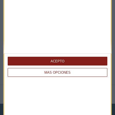
¡Suscribirme!
EN DIRECTO
@CAPITALRADIOB
ACEPTO
MÁS OPCIONES
NOTICIAS RELACIONADAS