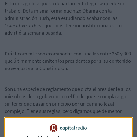
Esto no significa que su departamento legal se quede sin
trabajo. De la misma forma que hizo Obama con la
administración Bush, está estudiando acabar con las
“
executive orders
” que considere inconstitucionales. Lo
advirtió la semana pasada.
Prácticamente son examinadas con lupa las entre 250 y 300
que últimamente emiten los presidentes por si su contenido
no se ajusta a la Constitución.
Son una especie de reglamento que dicta el presidente a los
miembros de su gobierno con el fin de que se cumpla algo
sin tener que pasar en principio por un camino legal
complejo. Tiene sus reglas, pero digamos que de menor
exigencia, de forma que el propio presidente regula sin
muchos requisitos.