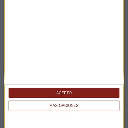
La Magia de la Publicidad
Claves ESG
Acepto la
política de privacidad
. *
¡Suscribirme!
EN DIRECTO
@CAPITALRADIOB
ACEPTO
MÁS OPCIONES