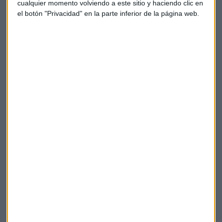
restricciones que Bush propuso a las investigaciones de
cualquier momento volviendo a este sitio y haciendo clic en
el botón "Privacidad" en la parte inferior de la página web.
células madre.
Por: Arcadio García Montoro
USA
Obama
Universidad
Justicia
Litigios
Trump
Jurado
Executive Order
Bush
Suscríbete a nuestros boletines