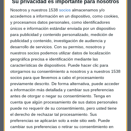
Su privacidad es importante para nosotros
Claro está, no cualquier materia puede ser despachada de
Nosotros y nuestros 1538
socios
almacenamos y/o
esta forma. Hace unos días conocíamos la dictada por
accedemos a información en un dispositivo, como cookies,
Obama a las respectivas agencias del gobierno sobre
y procesamos datos personales, como identificadores
únicos e información estándar enviada por un dispositivo
medidas en caso de cambio del clima espacial o la de la
para publicidad y contenido personalizado, medición de
estrategia en materia de computación. Recientemente
publicidad y contenido, investigación de audiencia y
hemos visto las que facilitan el traspaso de poderes en el
desarrollo de servicios.
Con su permiso, nosotros y
relevo de presidentes.
nuestros socios podemos utilizar datos de localización
geográfica precisa e identificación mediante las
características de dispositivos. Puede hacer clic para
Imagino que lo primero que estarán pensando nuestros
otorgarnos su consentimiento a nosotros y a nuestros 1538
oyentes es si el asunto del muro con Méjico puede decidirse
socios para que llevemos a cabo el procesamiento
previamente descrito. De forma alternativa, puede acceder
de esta forma. La respuesta es no. Pero sí que puede tomar
a información más detallada y cambiar sus preferencias
medidas contra los emigrantes que vulneren la Ley
antes de otorgar o negar su consentimiento.
Tenga en
Criminal.
cuenta que algún procesamiento de sus datos personales
puede no requerir de su consentimiento, pero usted tiene
el derecho de rechazar tal procesamiento. Sus
Veremos qué correcciones hace Trump ahora que ya no nos
preferencias se aplicarán solo a este sitio web. Puede
acordamos, por ejemplo, que Obama rectificó las
cambiar sus preferencias o retirar su consentimiento en