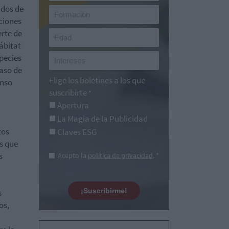
ados de
ciones
rte de
hábitat
pecies
caso de
Elige los boletines a los que
anso
suscribirte
*
Apertura
La Magia de la Publicidad
tos
Claves ESG
as que
s
Acepto la
política de privacidad
. *
¡Suscribirme!
s
os,