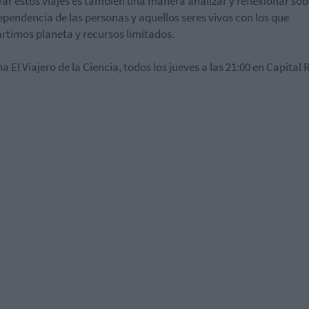
ar estos viajes es también una manera analizar y reflexionar sob
ependencia de las personas y aquellos seres vivos con los que
timos planeta y recursos limitados.
a El Viajero de la Ciencia, todos los jueves a las 21:00 en Capital 