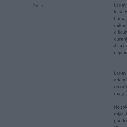
Las av
2 min
la act
humana
millon
dificu
durant
Asia q
dejand
Las av
además
recorr
magnét
No sol
migrac
pueden