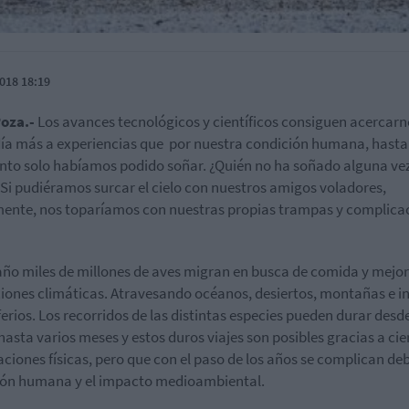
018 18:19
oza.-
Los avances tecnológicos y científicos consiguen acercarn
ía más a experiencias que por nuestra condición humana, hasta 
o solo habíamos podido soñar. ¿Quién no ha soñado alguna ve
 Si pudiéramos surcar el cielo con nuestros amigos voladores,
mente, nos toparíamos con nuestras propias trampas y complica
ño miles de millones de aves migran en busca de comida y mejo
iones climáticas. Atravesando océanos, desiertos, montañas e i
erios. Los recorridos de las distintas especies pueden durar desd
hasta varios meses y estos duros viajes son posibles gracias a cie
ciones físicas, pero que con el paso de los años se complican de
ión humana y el impacto medioambiental.