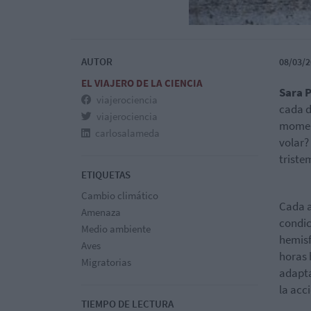
AUTOR
08/03/2
EL VIAJERO DE LA CIENCIA
Sara P
viajerociencia
cada d
viajerociencia
moment
carlosalameda
volar?
triste
ETIQUETAS
Cambio climático
Cada a
Amenaza
condic
Medio ambiente
hemisf
Aves
horas 
Migratorias
adapta
la acc
TIEMPO DE LECTURA