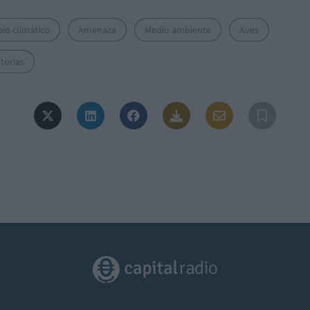
io climático
Amenaza
Medio ambiente
Aves
torias