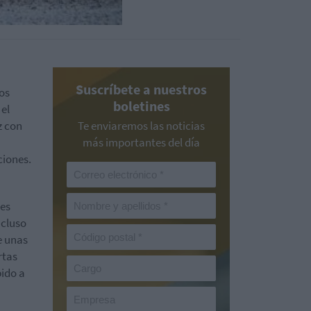
Suscríbete a nuestros
os
boletines
el
z con
Te enviaremos las noticias
más importantes del día
ciones.
res
ncluso
e unas
rtas
bido a