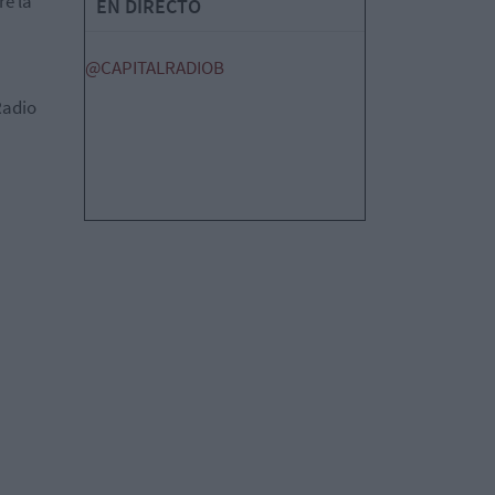
re la
EN DIRECTO
@CAPITALRADIOB
Radio