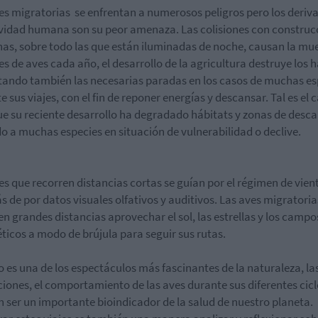
es migratorias se enfrentan a numerosos peligros pero los deriv
ividad humana son su peor amenaza. Las colisiones con construc
s, sobre todo las que están iluminadas de noche, causan la mue
es de aves cada año, el desarrollo de la agricultura destruye los 
ltando también las necesarias paradas en los casos de muchas es
e sus viajes, con el fin de reponer energías y descansar. Tal es el 
ue su reciente desarrollo ha degradado hábitats y zonas de desc
o a muchas especies en situación de vulnerabilidad o declive.
es que recorren distancias cortas se guían por el régimen de vien
 de por datos visuales olfativos y auditivos. Las aves migratori
en grandes distancias aprovechar el sol, las estrellas y los campo
icos a modo de brújula para seguir sus rutas.
o es una de los espectáculos más fascinantes de la naturaleza, la
iones, el comportamiento de las aves durante sus diferentes cicl
 ser un importante bioindicador de la salud de nuestro planeta.