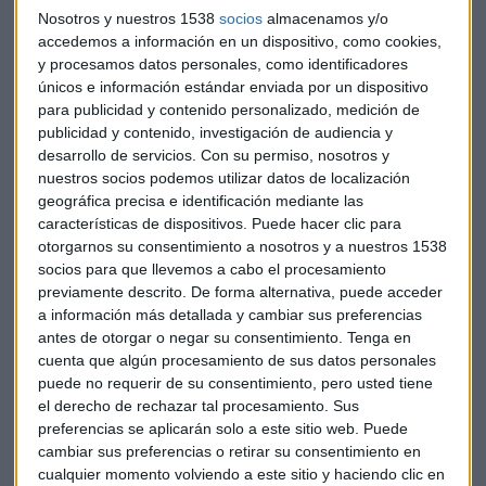
Nosotros y nuestros 1538
socios
almacenamos y/o
accedemos a información en un dispositivo, como cookies,
y procesamos datos personales, como identificadores
únicos e información estándar enviada por un dispositivo
SURUS LIDERANDO LA SOSTENIBILIDAD
para publicidad y contenido personalizado, medición de
La sostenibilidad ya no es una opción sino una
publicidad y contenido, investigación de audiencia y
exigencia para la empresa
desarrollo de servicios.
Con su permiso, nosotros y
Laura Heras
nuestros socios podemos utilizar datos de localización
geográfica precisa e identificación mediante las
características de dispositivos. Puede hacer clic para
otorgarnos su consentimiento a nosotros y a nuestros 1538
socios para que llevemos a cabo el procesamiento
previamente descrito. De forma alternativa, puede acceder
a información más detallada y cambiar sus preferencias
antes de otorgar o negar su consentimiento.
Tenga en
cuenta que algún procesamiento de sus datos personales
puede no requerir de su consentimiento, pero usted tiene
el derecho de rechazar tal procesamiento. Sus
preferencias se aplicarán solo a este sitio web. Puede
cambiar sus preferencias o retirar su consentimiento en
cualquier momento volviendo a este sitio y haciendo clic en