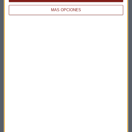
MÁS OPCIONES
DÍA MUNDIAL DEL MEDIO AMBIENTE
La inversión con criterios ESG: además de rentable,
más segura
Miguel Sanmartín