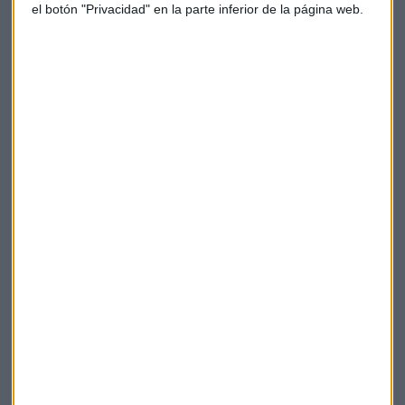
el botón "Privacidad" en la parte inferior de la página web.
COP27
COP27 en Egipto: procastinación y falta de acuerdos
Eduardo Suárez-Inclán
ENTREVISTA
Fairtrade: "Solo el 2% de la financiación establecida