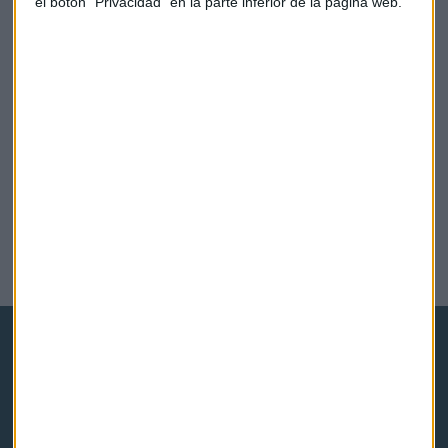
el botón "Privacidad" en la parte inferior de la página web.
ECONOMÍA
El sector del acero, a la espera de Donald Trump
José De la Morena
Capital Radio