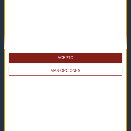
Noticias
Eventos
Consultorios
Programas y podcasts
ACEPTO
Contacto & Legal
MÁS OPCIONES
Contacto
Cómo escucharnos
Política de privacidad
Aviso legal