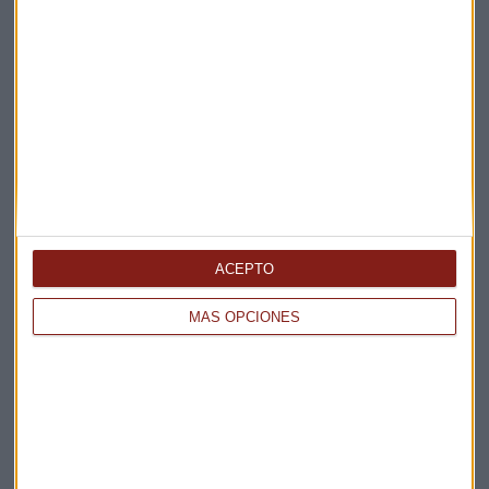
ANÁLISIS IBEX 35
¿Cuál es el potencial de Telefónica? "El problema es
de regulación"
Pedro Díaz
ACEPTO
MÁS OPCIONES