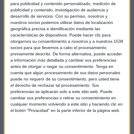
¿Niveles de compra en Repsol? "Es un buen refugio
para publicidad y contenido personalizado, medición de
publicidad y contenido, investigación de audiencia y
donde estar"
desarrollo de servicios.
Con su permiso, nosotros y
Pedro Díaz
nuestros socios podemos utilizar datos de localización
geográfica precisa e identificación mediante las
características de dispositivos. Puede hacer clic para
otorgarnos su consentimiento a nosotros y a nuestros 1538
socios para que llevemos a cabo el procesamiento
previamente descrito. De forma alternativa, puede acceder
a información más detallada y cambiar sus preferencias
antes de otorgar o negar su consentimiento.
Tenga en
cuenta que algún procesamiento de sus datos personales
puede no requerir de su consentimiento, pero usted tiene
el derecho de rechazar tal procesamiento. Sus
preferencias se aplicarán solo a este sitio web. Puede
cambiar sus preferencias o retirar su consentimiento en
cualquier momento volviendo a este sitio y haciendo clic en
el botón "Privacidad" en la parte inferior de la página web.
ANÁLISIS IBEX
Bankinter rebota: "Tendremos que elevar
previsiones para el valor"