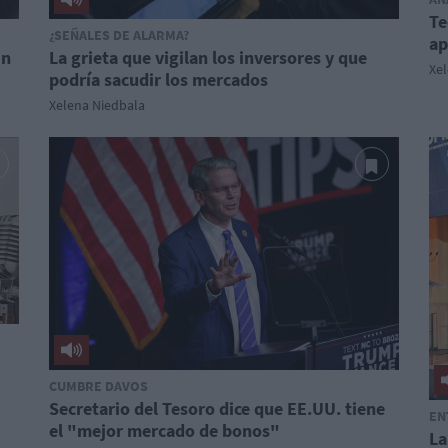
Te
¿SEÑALES DE ALARMA?
ap
in
La grieta que vigilan los inversores y que
Xe
podría sacudir los mercados
Xelena Niedbala
CUMBRE DAVOS
Secretario del Tesoro dice que EE.UU. tiene
EN
el "mejor mercado de bonos"
La