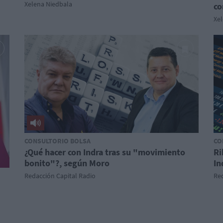
Xelena Niedbala
co
Xe
CONSULTORIO BOLSA
CO
¿Qué hacer con Indra tras su "movimiento
Ri
bonito"?, según Moro
In
Redacción Capital Radio
Red