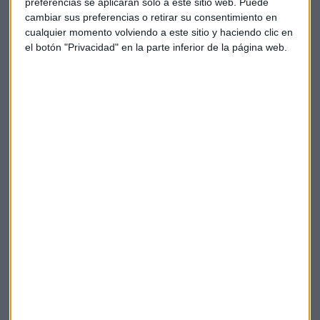
preferencias se aplicarán solo a este sitio web. Puede
cambiar sus preferencias o retirar su consentimiento en
cualquier momento volviendo a este sitio y haciendo clic en
el botón "Privacidad" en la parte inferior de la página web.
A MEDIA SESIÓN
Las bolsas europeas, a la baja tras los aranceles de
Trump a los autos
Sandra Torrecillas