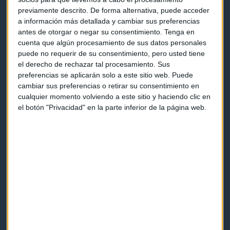
previamente descrito. De forma alternativa, puede acceder
a información más detallada y cambiar sus preferencias
antes de otorgar o negar su consentimiento.
Tenga en
Capital Radio
cuenta que algún procesamiento de sus datos personales
puede no requerir de su consentimiento, pero usted tiene
el derecho de rechazar tal procesamiento. Sus
Noticias
preferencias se aplicarán solo a este sitio web. Puede
cambiar sus preferencias o retirar su consentimiento en
Eventos
cualquier momento volviendo a este sitio y haciendo clic en
el botón "Privacidad" en la parte inferior de la página web.
Consultorios
Programas y podcasts
Contacto & Legal
Contacto
Cómo escucharnos
Política de privacidad