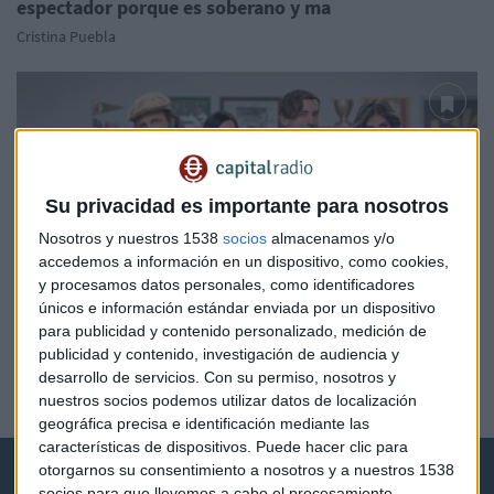
espectador porque es soberano y ma
Cristina Puebla
Su privacidad es importante para nosotros
Nosotros y nuestros 1538
socios
almacenamos y/o
accedemos a información en un dispositivo, como cookies,
y procesamos datos personales, como identificadores
únicos e información estándar enviada por un dispositivo
para publicidad y contenido personalizado, medición de
BOLSA
publicidad y contenido, investigación de audiencia y
Netflix, cada vez más local
desarrollo de servicios.
Con su permiso, nosotros y
nuestros socios podemos utilizar datos de localización
Redacción Capital Radio
geográfica precisa e identificación mediante las
características de dispositivos. Puede hacer clic para
otorgarnos su consentimiento a nosotros y a nuestros 1538
socios para que llevemos a cabo el procesamiento