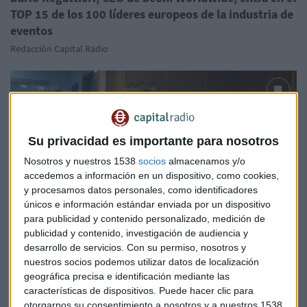
TOP 15 de los 100 líderes europeos de la industria de
eventos
Redacción Capital Radio
Su privacidad es importante para nosotros
Nosotros y nuestros 1538
socios
almacenamos y/o
accedemos a información en un dispositivo, como cookies,
y procesamos datos personales, como identificadores
únicos e información estándar enviada por un dispositivo
para publicidad y contenido personalizado, medición de
publicidad y contenido, investigación de audiencia y
EL ARTE DE EMOCIONAR
desarrollo de servicios.
Con su permiso, nosotros y
¿Cómo transitar de los eventos corporativos al teatro
nuestros socios podemos utilizar datos de localización
musical?
geográfica precisa e identificación mediante las
características de dispositivos. Puede hacer clic para
Guillermo Luna
otorgarnos su consentimiento a nosotros y a nuestros 1538