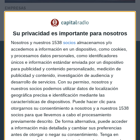
EMPRESAS
Viajes El Corte Inglés se adjudica la cuenta de Mutua
Universal de 8 millones de euros
Redacción Capital Radio
Su privacidad es importante para nosotros
Nosotros y nuestros 1538
socios
almacenamos y/o
accedemos a información en un dispositivo, como cookies,
y procesamos datos personales, como identificadores
únicos e información estándar enviada por un dispositivo
para publicidad y contenido personalizado, medición de
publicidad y contenido, investigación de audiencia y
desarrollo de servicios.
Con su permiso, nosotros y
Capital Radio
nuestros socios podemos utilizar datos de localización
geográfica precisa e identificación mediante las
Noticias
características de dispositivos. Puede hacer clic para
otorgarnos su consentimiento a nosotros y a nuestros 1538
Eventos
socios para que llevemos a cabo el procesamiento
previamente descrito. De forma alternativa, puede acceder
Consultorios
a información más detallada y cambiar sus preferencias
antes de otorgar o negar su consentimiento.
Tenga en
Programas y podcasts