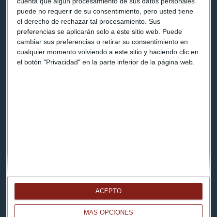
cuenta que algún procesamiento de sus datos personales
puede no requerir de su consentimiento, pero usted tiene
Contacto & Legal
el derecho de rechazar tal procesamiento. Sus
preferencias se aplicarán solo a este sitio web. Puede
cambiar sus preferencias o retirar su consentimiento en
Contacto
cualquier momento volviendo a este sitio y haciendo clic en
el botón "Privacidad" en la parte inferior de la página web.
Cómo escucharnos
Política de privacidad
Aviso legal
Descarga nuestras apps
ACEPTO
MÁS OPCIONES