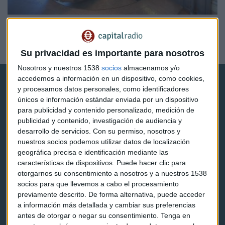
ECONOMÍA
¿Cómo debes guardar el oro?
Redacción Capital Radio
Su privacidad es importante para nosotros
Nosotros y nuestros 1538
socios
almacenamos y/o
accedemos a información en un dispositivo, como cookies,
y procesamos datos personales, como identificadores
únicos e información estándar enviada por un dispositivo
para publicidad y contenido personalizado, medición de
publicidad y contenido, investigación de audiencia y
Capital Radio
desarrollo de servicios.
Con su permiso, nosotros y
nuestros socios podemos utilizar datos de localización
geográfica precisa e identificación mediante las
Noticias
características de dispositivos. Puede hacer clic para
otorgarnos su consentimiento a nosotros y a nuestros 1538
Eventos
socios para que llevemos a cabo el procesamiento
previamente descrito. De forma alternativa, puede acceder
Consultorios
a información más detallada y cambiar sus preferencias
Programas y podcasts
antes de otorgar o negar su consentimiento.
Tenga en