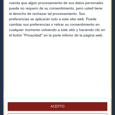
cuenta que algún procesamiento de sus datos personales
Programas y podcasts
puede no requerir de su consentimiento, pero usted tiene
el derecho de rechazar tal procesamiento. Sus
preferencias se aplicarán solo a este sitio web. Puede
Contacto & Legal
cambiar sus preferencias o retirar su consentimiento en
cualquier momento volviendo a este sitio y haciendo clic en
Contacto
el botón "Privacidad" en la parte inferior de la página web.
Cómo escucharnos
Política de privacidad
Aviso legal
Descarga nuestras apps
ACEPTO