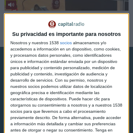
ENTREVISTA RESPONSABILIDAD
Coca-Cola Europacific Partners: "En 2040 tendremos
una huella neutra de carbono"
Su privacidad es importante para nosotros
Javier Luengo
Nosotros y nuestros 1538
socios
almacenamos y/o
accedemos a información en un dispositivo, como cookies,
y procesamos datos personales, como identificadores
únicos e información estándar enviada por un dispositivo
para publicidad y contenido personalizado, medición de
publicidad y contenido, investigación de audiencia y
desarrollo de servicios.
Con su permiso, nosotros y
Capital Radio
nuestros socios podemos utilizar datos de localización
geográfica precisa e identificación mediante las
características de dispositivos. Puede hacer clic para
Noticias
otorgarnos su consentimiento a nosotros y a nuestros 1538
socios para que llevemos a cabo el procesamiento
Eventos
previamente descrito. De forma alternativa, puede acceder
a información más detallada y cambiar sus preferencias
Consultorios
antes de otorgar o negar su consentimiento.
Tenga en