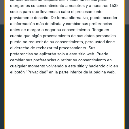
EMPRESAS
otorgarnos su consentimiento a nosotros y a nuestros 1538
BBVA no cerrará oficinas “en este momento”
socios para que llevemos a cabo el procesamiento
Redacción Capital Radio
previamente descrito. De forma alternativa, puede acceder
a información más detallada y cambiar sus preferencias
antes de otorgar o negar su consentimiento.
Tenga en
cuenta que algún procesamiento de sus datos personales
puede no requerir de su consentimiento, pero usted tiene
el derecho de rechazar tal procesamiento. Sus
preferencias se aplicarán solo a este sitio web. Puede
cambiar sus preferencias o retirar su consentimiento en
Capital Radio
cualquier momento volviendo a este sitio y haciendo clic en
el botón "Privacidad" en la parte inferior de la página web.
Noticias
Eventos
Consultorios
Programas y podcasts