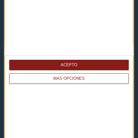
Contacto & Legal
Contacto
Cómo escucharnos
Política de privacidad
Aviso legal
ACEPTO
Descarga nuestras apps
MÁS OPCIONES