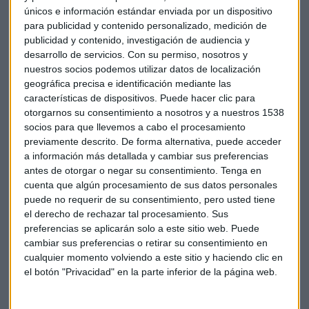
únicos e información estándar enviada por un dispositivo
PODCAST
para publicidad y contenido personalizado, medición de
Posible OPA en Talgo| Lardiés: "El regulador ha
publicidad y contenido, investigación de audiencia y
tomado cartas en el asunto"
desarrollo de servicios.
Con su permiso, nosotros y
Alejandra Gómez
nuestros socios podemos utilizar datos de localización
geográfica precisa e identificación mediante las
características de dispositivos. Puede hacer clic para
otorgarnos su consentimiento a nosotros y a nuestros 1538
socios para que llevemos a cabo el procesamiento
previamente descrito. De forma alternativa, puede acceder
a información más detallada y cambiar sus preferencias
antes de otorgar o negar su consentimiento.
Tenga en
cuenta que algún procesamiento de sus datos personales
puede no requerir de su consentimiento, pero usted tiene
el derecho de rechazar tal procesamiento. Sus
preferencias se aplicarán solo a este sitio web. Puede
cambiar sus preferencias o retirar su consentimiento en
cualquier momento volviendo a este sitio y haciendo clic en
el botón "Privacidad" en la parte inferior de la página web.